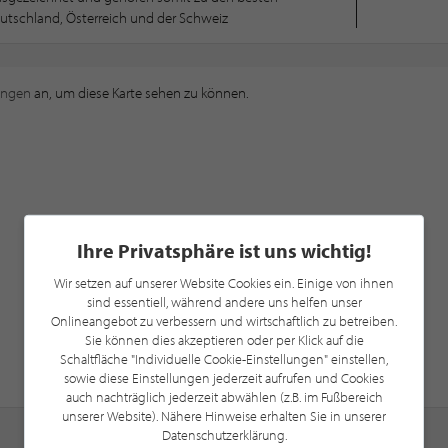
utschland, Österreich und der Schweiz
ungen
an, um diese Karte sehen zu können.
Ihre Privatsphäre ist uns wichtig!
Wir setzen auf unserer Website Cookies ein. Einige von ihnen
sind essentiell, während andere uns helfen unser
Onlineangebot zu verbessern und wirtschaftlich zu betreiben.
Sie können dies akzeptieren oder per Klick auf die
Schaltfläche "Individuelle Cookie-Einstellungen" einstellen,
sowie diese Einstellungen jederzeit aufrufen und Cookies
auch nachträglich jederzeit abwählen (z.B. im Fußbereich
unserer Website). Nähere Hinweise erhalten Sie in unserer
Datenschutzerklärung.