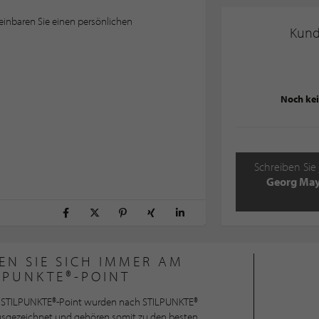
einbaren Sie einen persönlichen
Kun
Noch ke
Schreiben Sie 
Georg May
EN SIE SICH IMMER AM
LPUNKTE®-POINT
STILPUNKTE®-Point wurden nach STILPUNKTE®
ausgezeichnet und gehören somit zu den besten