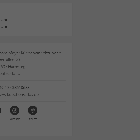
 Uhr
 Uhr
eorg Mayer Kücheneinrichtungen
ertallee 20
2607 Hamburg
eutschland
49 40 / 38610633
ww.kuechen-atlas.de
L
WEBSITE
ROUTE