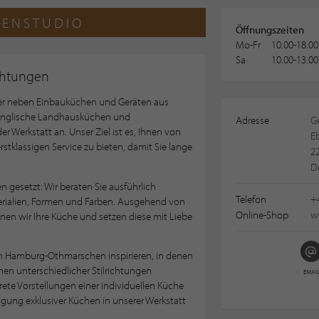
ENSTUDIO
Öffnungszeiten
Mo-Fr
10.00-18.00
Sa
10.00-13.00
chtungen
ayer neben Einbauküchen und Geräten aus
englische Landhausküchen und
Adresse
G
 Werkstatt an. Unser Ziel ist es, Ihnen von
Eb
stklassigen Service zu bieten, damit Sie lange
2
D
n gesetzt: Wir beraten Sie ausführlich
Telefon
+
erialien, Formen und Farben. Ausgehend von
Online-Shop
w
nen wir Ihre Küche und setzen diese mit Liebe
in Hamburg-Othmarschen inspirieren, in denen
n unterschiedlicher Stilrichtungen
EMAI
krete Vorstellungen einer individuellen Küche
igung exklusiver Küchen in unserer Werkstatt