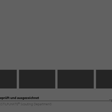
eprüft und ausgezeichnet
T
ng (STILPUNKTE® Scouting Department)