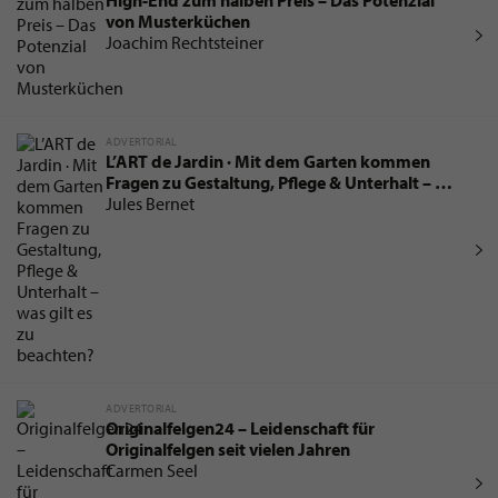
von Musterküchen
Joachim Rechtsteiner
ADVERTORIAL
L’ART de Jardin · Mit dem Garten kommen
Fragen zu Gestaltung, Pflege & Unterhalt – was
gilt es zu beachten?
Jules Bernet
ADVERTORIAL
Originalfelgen24 – Leidenschaft für
Originalfelgen seit vielen Jahren
Carmen Seel