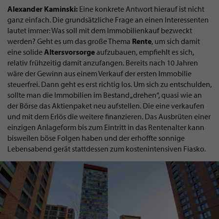
Alexander Kaminski:
Eine konkrete Antwort hierauf ist nicht
ganz einfach. Die grundsätzliche Frage an einen Interessenten
lautet immer: Was soll mit dem Immobilienkauf bezweckt
werden? Geht es um das große Thema
Rente
, um sich damit
eine solide
Altersvorsorge
aufzubauen, empfiehlt es sich,
relativ frühzeitig damit anzufangen. Bereits nach 10 Jahren
wäre der Gewinn aus einem Verkauf der ersten Immobilie
steuerfrei. Dann geht es erst richtig los. Um sich zu entschulden,
sollte man die Immobilien im Bestand „drehen“, quasi wie an
der Börse das Aktienpaket neu aufstellen. Die eine verkaufen
und mit dem Erlös die weitere finanzieren. Das Ausbrüten einer
einzigen Anlageform bis zum Eintritt in das Rentenalter kann
bisweilen böse Folgen haben und der erhoffte sonnige
Lebensabend gerät stattdessen zum kostenintensiven Fiasko.