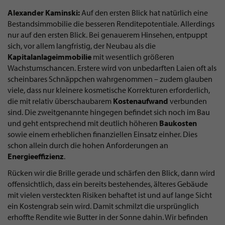
Alexander Kaminski:
Auf den ersten Blick hat natürlich eine
Bestandsimmobilie die besseren Renditepotentiale. Allerdings
nur auf den ersten Blick. Bei genauerem Hinsehen, entpuppt
sich, vor allem langfristig, der Neubau als die
Kapitalanlageimmobilie
mit wesentlich größeren
Wachstumschancen. Erstere wird von unbedarften Laien oft als
scheinbares Schnäppchen wahrgenommen – zudem glauben
viele, dass nur kleinere kosmetische Korrekturen erforderlich,
die mit relativ überschaubarem
Kostenaufwand
verbunden
sind. Die zweitgenannte hingegen befindet sich noch im Bau
und geht entsprechend mit deutlich höheren
Baukosten
sowie einem erheblichen finanziellen Einsatz einher. Dies
schon allein durch die hohen Anforderungen an
Energieeffizienz
.
Rücken wir die Brille gerade und schärfen den Blick, dann wird
offensichtlich, dass ein bereits bestehendes, älteres Gebäude
mit vielen versteckten Risiken behaftet ist und auf lange Sicht
ein Kostengrab sein wird. Damit schmilzt die ursprünglich
erhoffte Rendite wie Butter in der Sonne dahin. Wir befinden