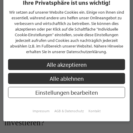
Ihre Privatsphäre ist uns wichtig!
STILPUNKTE: Werden Neubauten
Wir setzen auf unserer Website Cookies ein. Einige von ihnen sind
langfristig an Bedeutung gewinnen
essentiell, während andere uns helfen unser Onlineangebot zu
verbessern und wirtschaftlich zu betreiben. Sie können dies
oder bleibt Bestand attraktiver?
akzeptieren oder per Klick auf die Schaltfläche "Individuelle
Cookie-Einstellungen" einstellen, sowie diese Einstellungen
jederzeit aufrufen und Cookies auch nachträglich jederzeit
Alexander Kaminski:
Schon allein aus politischen
abwählen (z.B. im Fußbereich unserer Website). Nähere Hinweise
Entscheidungen heraus werden Neubauten zweifelsohne
erhalten Sie in unserer Datenschutzerklärung.
langfristig immer mehr an Bedeutung gewinnen. Der vom
Gesetzgeber forcierte
Wohnungsneubau
, und dazu all die
Alle akzeptieren
aufgelegten
Förderpakete
und Subventionen
, sind schon
eindeutig ein Signal für Neubauten auf dem Vormarsch.
Alle ablehnen
Einstellungen bearbeiten
STILPUNKTE: Wann ist der richtige
Zeitpunkt, um in
Impressum
AGB & Datenschutz
Kontakt
Kapitalanlageimmobilien zu
investieren?