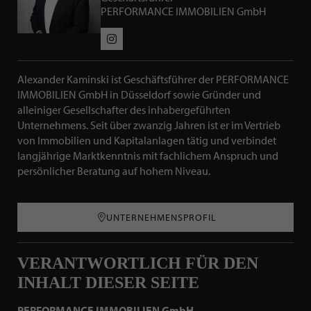
PERFORMANCE IMMOBILIEN GmbH
Social Media Profile
Alexander Kaminski ist Geschäftsführer der PERFORMANCE
IMMOBILIEN GmbH in Düsseldorf sowie Gründer und
KURZBESCHREIBUNG ÜBER ALEXA
alleiniger Gesellschafter des inhabergeführten
Unternehmens. Seit über zwanzig Jahren ist er im Vertrieb
von Immobilien und Kapitalanlagen tätig und verbindet
langjährige Marktkenntnis mit fachlichem Anspruch und
persönlicher Beratung auf hohem Niveau.
UNTERNEHMENSPROFIL
VERANTWORTLICH FÜR DEN
INHALT DIESER SEITE
PERFORMANCE IMMOBILIEN GmbH