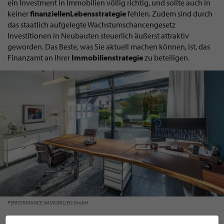
ein Investment in Immobilien völlig richtig, und sollte auch in
keiner
finanziellen
Lebensstrategie
fehlen. Zudem sind durch
das staatlich aufgelegte Wachstumschancengesetz
Investitionen in Neubauten steuerlich äußerst attraktiv
geworden. Das Beste, was Sie aktuell machen können, ist, das
Finanzamt an Ihrer
Immobilienstrategie
zu beteiligen.
PERFORMANCE IMMOBILIEN GmbH