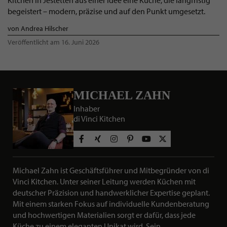
begeistert – modern, präzise und auf den Punkt umgesetzt.
von Andrea Hilscher
Veröffentlicht am 16. Juni 2026
MICHAEL ZAHN
Inhaber
di Vinci Kitchen
Social Media Profile
Michael Zahn ist Geschäftsführer und Mitbegründer von di
Vinci Kitchen. Unter seiner Leitung werden Küchen mit
KURZBESCHREIBUNG ÜBER MICHA
deutscher Präzision und handwerklicher Expertise geplant.
Mit einem starken Fokus auf individuelle Kundenberatung
und hochwertigen Materialien sorgt er dafür, dass jede
Küche zu einem eleganten Unikat wird. Sein