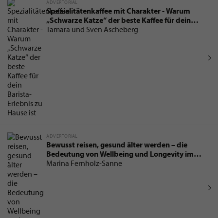
ADVERTORIAL
Spezialitätenkaffee mit Charakter - Warum
„Schwarze Katze“ der beste Kaffee für dein
Barista-Erlebnis zu Hause ist
Tamara und Sven Ascheberg
ADVERTORIAL
Bewusst reisen, gesund älter werden – die
Bedeutung von Wellbeing und Longevity im
Urlaub
Marina Fernholz-Sanne