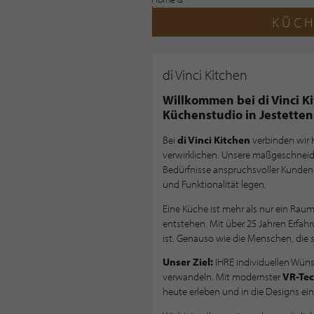
KÜCH
di Vinci Kitchen
Willkommen bei di Vinci Ki
Küchenstudio in Jestetten
Bei
di Vinci Kitchen
verbinden wir 
verwirklichen. Unsere maßgeschneid
Bedürfnisse anspruchsvoller Kunden 
und Funktionalität legen.
Eine Küche ist mehr als nur ein Raum
entstehen. Mit über 25 Jahren Erfahr
ist. Genauso wie die Menschen, die s
Unser Ziel:
IHRE individuellen Wün
verwandeln. Mit modernster
VR-Tec
heute erleben und in die Designs ei