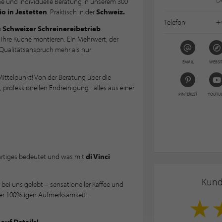
he und individuelle Beratung in unserem 300
o in Jestetten
. Praktisch in der
Schweiz.
Telefon
+
m
Schweizer Schreinereibetrieb
Ihre Küche montieren. Ein Mehrwert, der
m Qualitätsanspruch mehr als nur
EMAIL
WEBSI
ittelpunkt! Von der Beratung über die
professionellen Endreinigung - alles aus einer
PINTEREST
YOUTU
ßartiges bedeutet und was mit
di Vinci
Kun
 bei uns gelebt – sensationeller Kaffee und
rer 100%-igen Aufmerksamkeit -
 auf Details!