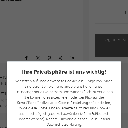
1
Beginnen Sie
Ihre Privatsphäre ist uns wichtig!
EN SIE SICH IMMER AM
Wir setzen auf unserer Website Cookies ein. Einige von ihnen
LPUNKTE®-POINT
sind essentiell, während andere uns helfen unser
Onlineangebot zu verbessern und wirtschaftlich zu betreiben.
STILPUNKTE®-Point wurden nach STILPUNKTE®
Sie können dies akzeptieren oder per Klick auf die
ausgezeichnet und gehören somit zu den besten
Schaltfläche "Individuelle Cookie-Einstellungen" einstellen,
utschland, Österreich und der Schweiz
sowie diese Einstellungen jederzeit aufrufen und Cookies
auch nachträglich jederzeit abwählen (z.B. im Fußbereich
unserer Website). Nähere Hinweise erhalten Sie in unserer
Datenschutzerklärung.
ungen
an, um diese Karte sehen zu können.