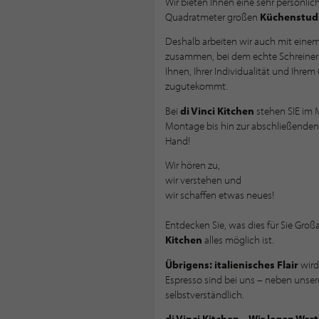
Wir bieten Ihnen eine sehr persönlic
Quadratmeter großen
Küchenstudi
Deshalb arbeiten wir auch mit eine
zusammen, bei dem echte Schreiner 
Ihnen, Ihrer Individualität und Ihre
zugutekommt.
Bei
di Vinci Kitchen
stehen SIE im M
Montage bis hin zur abschließenden, 
Hand!
Wir hören zu,
wir verstehen und
wir schaffen etwas neues!
Entdecken Sie, was dies für Sie Gro
Kitchen
alles möglich ist.
Übrigens:
italienisches Flair
wird
Espresso sind bei uns – neben unse
selbstverständlich.
di Vinci Kitchen – Wir legen Wert