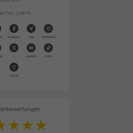
49 7745 / 2109779
TE
FACEBOOK
XING
INSTAGRAM
BE
X
LINKEDIN
TIKTOK
ROUTE
denbewertungen