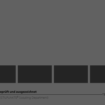
eprüft und ausgezeichnet
T
ng (STILPUNKTE® Scouting Department)