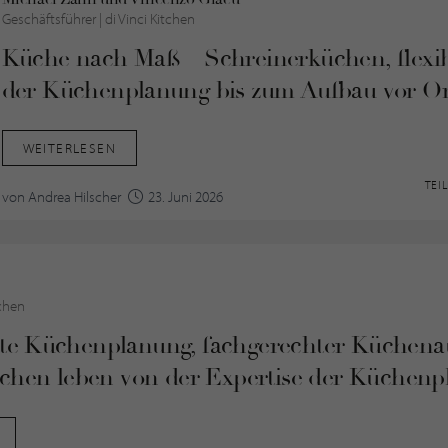
Geschäftsführer |
di Vinci Kitchen
Küche nach Maß – Schreinerküchen, flexib
der Küchenplanung bis zum Aufbau vor Or
WEITERLESEN
TEI
von Andrea Hilscher
23. Juni 2026
tchen
e Küchenplanung, fachgerechter Küchena
üchen leben von der Expertise der Küchenp