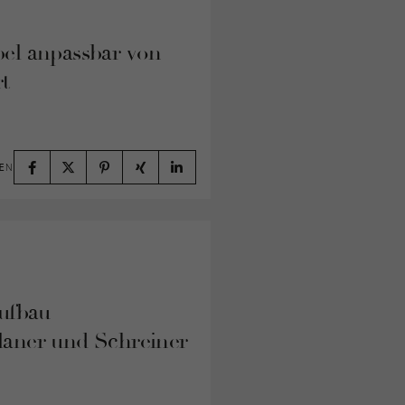
el anpassbar von
t
LEN
ufbau –
laner und Schreiner