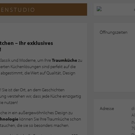
ENSTUDIO
Öffnungszeiten
tchen – Ihr exklusives
!
Klassik und Moderne, um Ihre
Traumküche
zu
erten Küchenlösungen sind perfekt auf die
abgestimmt, die Wert auf Qualität, Design
! Sie ist der Ort, an dem Geschichten
ung verstehen wir, dass jede Küche einzigartig
ie nutzen!
Adresse
di
sche in ein außergewöhnliches Design zu
A
hnologie
können Sie Ihre Traumküche schon
z
ntauchen, die sie so besonders machen.
79
D