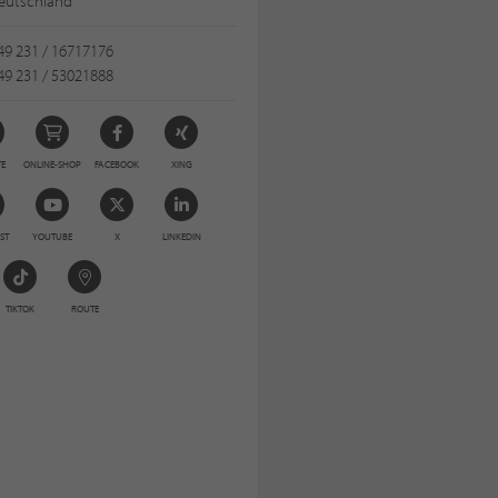
eutschland
49 231 / 16717176
49 231 / 53021888
TE
ONLINE-SHOP
FACEBOOK
XING
ST
YOUTUBE
X
LINKEDIN
TIKTOK
ROUTE