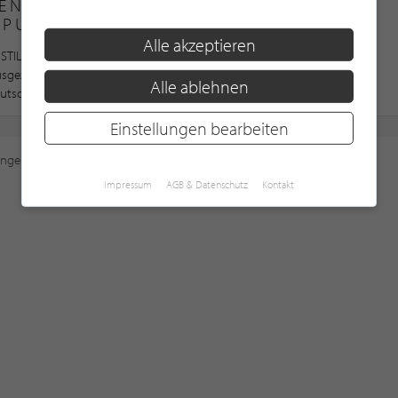
EN SIE SICH IMMER AM
LPUNKTE®-POINT
Alle akzeptieren
STILPUNKTE®-Point wurden nach STILPUNKTE®
ausgezeichnet und gehören somit zu den besten
Alle ablehnen
utschland, Österreich und der Schweiz
Einstellungen bearbeiten
ungen
an, um diese Karte sehen zu können.
Impressum
AGB & Datenschutz
Kontakt