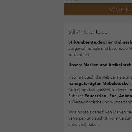
WOHNA
Stil-Ambiente.de
Stil-Ambiente.de
ist ein
Onlines
ausgewählte, edle und besondere 
konzentriert.
Unsere Marken und Artikel stehe
Inspiriert durch die Welt der Tiere u
handgefertigten
Möbelstücke
u
Collections kategorisiert, in denen ma
Rubriken
Equestrian
-,
Fur
-,
Anima
außergewöhnliche und wunderschöne
Wir sind stolz darauf, von Marken beg
verkörpen und auch stilvolle Kleidun
entwickelt haben.