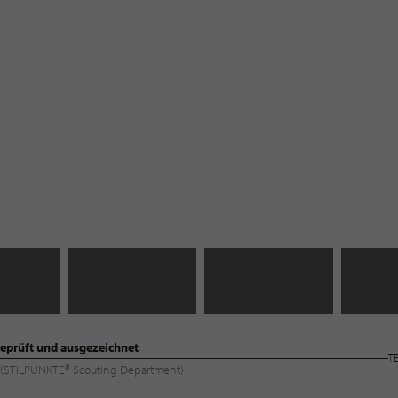
eprüft und ausgezeichnet
T
ng (STILPUNKTE® Scouting Department)