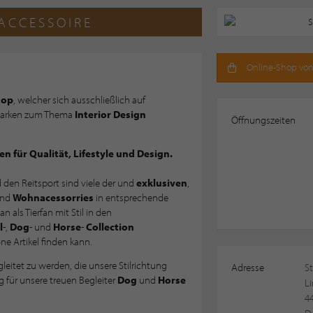
CCESSOIRE
Online-Shop von
hop
, welcher sich ausschließlich auf
Marken zum Thema
Interior Design
Öffnungszeiten
n für Qualität, Lifestyle und Design.
nd den Reitsport sind viele der und
exklusiven
,
nd
Wohnacessorries
in entsprechende
n als Tierfan mit Stil in den
l
-,
Dog
- und
Horse
-
Collection
 Artikel finden kann.
leitet zu werden, die unsere Stilrichtung
Adresse
St
g für unsere treuen Begleiter
Dog
und
Horse
L
4