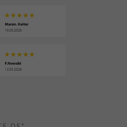
Maren. Keiter
16.03.2026
F.Nowabi
13.03.2026
TE.DE"