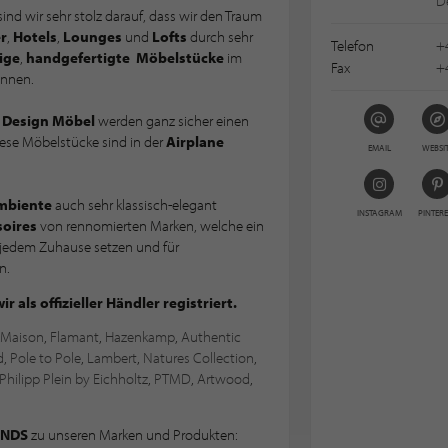
D
ind wir sehr stolz darauf, dass wir den Traum
r
,
Hotels
,
Lounges
und
Lofts
durch sehr
Telefon
+
ige
,
handgefertigte
Möbelstücke
im
Fax
+
nnen.
r Design Möbel
werden ganz sicher einen
iese Möbelstücke sind in der
Airplane
EMAIL
WEBSI
Ambiente
auch sehr klassisch-elegant
INSTAGRAM
PINTERE
oires
von rennomierten Marken, welche ein
in jedem Zuhause setzen und für
n.
 als offizieller Händler registriert.
a Maison
,
Flamant
,
Hazenkamp
,
Authentic
d
,
Pole to Pole
,
Lambert
,
Natures Collection
,
Philipp Plein by Eichholtz
,
PTMD
,
Artwood
,
ENDS
zu unseren Marken und Produkten: