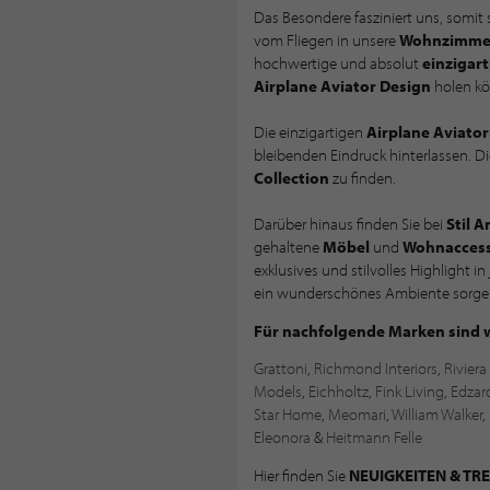
Das Besondere fasziniert uns, somit s
vom Fliegen in unsere
Wohnzimme
hochwertige und absolut
einzigart
Airplane Aviator Design
holen kö
Die einzigartigen
Airplane Aviato
bleibenden Eindruck hinterlassen. D
Collection
zu finden.
Darüber hinaus finden Sie bei
Stil 
gehaltene
Möbel
und
Wohnaccess
exklusives und stilvolles Highlight 
ein wunderschönes Ambiente sorge
Für nachfolgende Marken sind wir
Grattoni
,
Richmond Interiors
,
Rivier
Models
,
Eichholtz
,
Fink Living
,
Edzar
Star Home
,
Meomari
,
William Walker
,
Eleonora
&
Heitmann Felle
Hier finden Sie
NEUIGKEITEN & TR