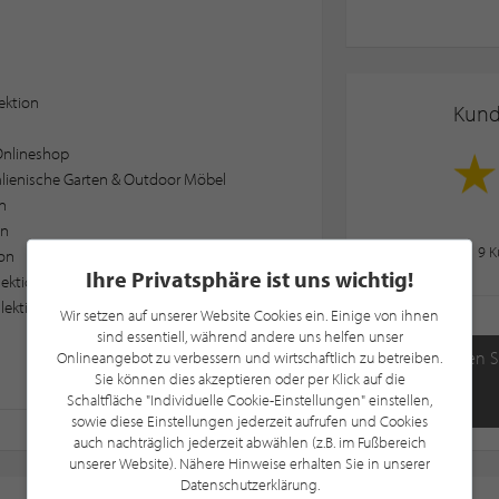
lektion
Kun
Onlineshop
talienische Garten & Outdoor Möbel
n
on
9
K
ion
Ihre Privatsphäre ist uns wichtig!
lektion
llektion
Wir setzen auf unserer Website Cookies ein. Einige von ihnen
sind essentiell, während andere uns helfen unser
Beginnen S
Onlineangebot zu verbessern und wirtschaftlich zu betreiben.
Sie können dies akzeptieren oder per Klick auf die
Schaltfläche "Individuelle Cookie-Einstellungen" einstellen,
sowie diese Einstellungen jederzeit aufrufen und Cookies
auch nachträglich jederzeit abwählen (z.B. im Fußbereich
unserer Website). Nähere Hinweise erhalten Sie in unserer
Datenschutzerklärung.