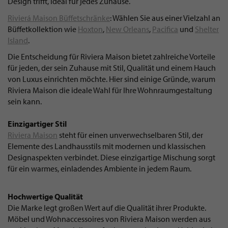
Design trifft, ideal für jedes Zuhause.
Rivierá Maison Büffetschränke
: Wählen Sie aus einer Vielzahl an
Büffetkollektion wie
Hoxton
,
New Orleans
,
Pacifica
und
Shelter
Island
.
Die Entscheidung für Riviera Maison bietet zahlreiche Vorteile
für jeden, der sein Zuhause mit Stil, Qualität und einem Hauch
von Luxus einrichten möchte. Hier sind einige Gründe, warum
Riviera Maison die ideale Wahl für Ihre Wohnraumgestaltung
sein kann.
Einzigartiger Stil
Riviera Maison
steht für einen unverwechselbaren Stil, der
Elemente des Landhausstils mit modernen und klassischen
Designaspekten verbindet. Diese einzigartige Mischung sorgt
für ein warmes, einladendes Ambiente in jedem Raum.
Hochwertige Qualität
Die Marke legt großen Wert auf die Qualität ihrer Produkte.
Möbel und Wohnaccessoires von Riviera Maison werden aus