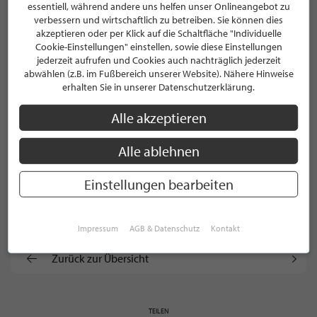
essentiell, während andere uns helfen unser Onlineangebot zu
Facebook
verbessern und wirtschaftlich zu betreiben. Sie können dies
akzeptieren oder per Klick auf die Schaltfläche "Individuelle
Cookie-Einstellungen" einstellen, sowie diese Einstellungen
Xing
jederzeit aufrufen und Cookies auch nachträglich jederzeit
abwählen (z.B. im Fußbereich unserer Website). Nähere Hinweise
Instagram
erhalten Sie in unserer Datenschutzerklärung.
Pinterest
Alle akzeptieren
Youtube
Alle ablehnen
Twitter
Einstellungen bearbeiten
Unternehmens­profil
Impressum
AGB & Datenschutz
Kontakt
Zurück zur Übersicht
TEILEN