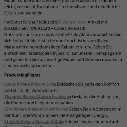
Möbeln und Wohnaccessoires, das von klassisch bis modern
reicht, verspricht, Ihr Zuhause in eine stilvolle und gemütliche
Oase zu verwandeln.
Ihr Outlet Sale auf reduzierte
Riviera Maison
Artikel mit
zusätzlichen 10% Rabatt – Code [Riviera10]
Nutzen Sie unsere exklusive Outlet Sale Aktion und sichern Sie
sich Sofas, Stühle, Esstische und Couchtische von Riviera
Maison mit einem einmaligen Rabatt von 10%. Geben Sie
einfach den Rabattcode [Riviera10] auf unserer Homepage ein
und genießen Sie hochwertige Möbel und Wohnaccessoires zu
einem unschlagbaren Preis.
Produkthighlights
Luxus Riviera Maison Sofa
:
Entdecken Sie perfekten Komfort
und Stil für Ihr Wohnzimmer.
Elegante Riviera Maison Esstische
:
Gestalten Sie Essbereiche,
die Charme und Eleganz ausstrahlen.
Chic Riviera Maison Couchtische
:
Setzen Sie ein Statement im
Zentrum Ihres Wohnzimmers mit einzigartigem Design.
Stilvolle Riviera Maison Stühle
:
Erleben Sie, wie Komfort auf