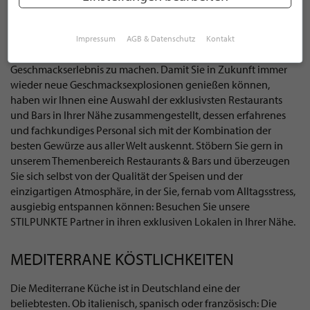
Köstliche Gewürze. Die Wahl der richtigen Gewürze macht bei
der Zubereitung von Speisen jeglicher Herkunft den
Unterschied. Es braucht die nötige Erfahrung und
Impressum
AGB & Datenschutz
Kontakt
Fachkenntnis, um ein Gericht zu einem einzigartigen
Geschmackserlebnis zu machen. Damit Sie in Zukunft immer
wieder neue Geschmacksexplosionen genießen können,
haben wir Ihnen eine Auswahl der exklusivsten Restaurants
und Bars in Ihrer Nähe zusammengestellt, dessen erfahrenes
und fachkundiges Personal sich mit der Kombination der
besten Gewürze aus aller Welt auskennt. Stöbern Sie gern in
unserem Themenbereich Restaurants & Bars und überzeugen
Sie sich selbst von der Qualität der Speisen und der
einzigartigen Atmosphäre, in der Sie, fernab vom Alltagsstress,
ausgiebig entspannen können: Besuchen Sie unsere
STILPUNKTE Partner in ihren exklusiven Lokalen in Ihrer Nähe.
MEDITERRANE KÖSTLICHKEITEN
Die Mediterrane Küche ist in Deutschland eine der
beliebtesten. Ob italienisch, spanisch oder französisch: Die