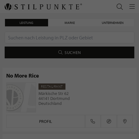
LEISTUNG
MARKE
UNTERNEHMEN
SUCHEN
No More Rice
RESTAURANT
Deutsche schätzen Qualität, Frische und regionale Produkte
Märkische Str 62
44141 Dortmund
Deutschland
PROFIL