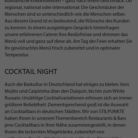
kulinarische Erlebniswelten – ganz nach Ihrem Geschmack. Ob
regional, national oder international: Die Geschmäcker der
Menschen sind so unterschiedlich wie die Menschen selber.
Aus diesem Grund ist es bedeutend, die Wünsche des Kunden
zu kennen. In einem ausgiebigen Gespräch hinterfragen
unsere erfahrenen Caterer Ihre Bedürfnisse und stimmen das
Menü voll und ganz auf diese ab. Am Tag der Feier erhalten Sie
Ihr gewünschtes Menü frisch zubereitet und in optimaler
Temperatur.
COCKTAIL NIGHT
Auch die Barkultur in Deutschland hat einiges zu bieten. Vom
Mojito und Caipirinha über den Daiquiri, bis hin zum White
Russain: Unzählige Cocktailvariationen erfreuen sich an immer
größerer Beliebtheit. Dementsprechend groß ist die Auswahl
an Cocktailbars in deutschen Städten. Wir von STILPUNKTE
haben Ihnen in unserem Themenbereich Restaurants & Bars
jene Cocktailbars in Ihrer Nähe zusammengestellt, in denen
Ihnen die leckersten Mixgetränke, zubereitet von