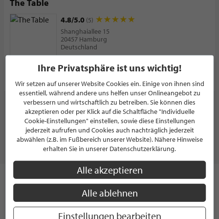
The Table
4.8/5.0
(5)
Shanghaiallee 15
20457 Hamburg
Deutschland
Ihre Privatsphäre ist uns wichtig!
PROFIL
Wir setzen auf unserer Website Cookies ein. Einige von ihnen sind
essentiell, während andere uns helfen unser Onlineangebot zu
verbessern und wirtschaftlich zu betreiben. Sie können dies
WEITERE PARTNER ZEIGEN
akzeptieren oder per Klick auf die Schaltfläche "Individuelle
Cookie-Einstellungen" einstellen, sowie diese Einstellungen
jederzeit aufrufen und Cookies auch nachträglich jederzeit
abwählen (z.B. im Fußbereich unserer Website). Nähere Hinweise
erhalten Sie in unserer Datenschutzerklärung.
RESTAURANTS & BARS
Alle akzeptieren
Vom Curry aus Indien über persischen Safran - Die Welt hat
Alle ablehnen
viele kulinarische Köstlichkeiten zu bieten. Was früher als
ungemein kostbar galt und der Grund für diverse
Handelskriege war ist heute so gut wie selbstverständlich:
Einstellungen bearbeiten