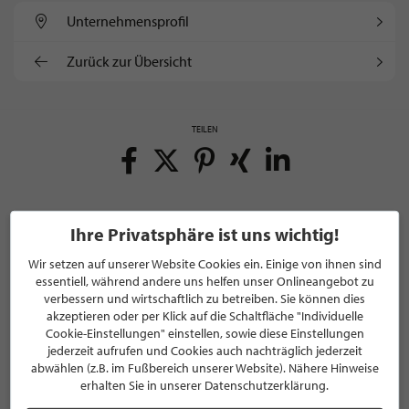
Unternehmens­profil
Zurück zur Übersicht
TEILEN
Ihre Privatsphäre ist uns wichtig!
Wir setzen auf unserer Website Cookies ein. Einige von ihnen sind
NEWSLETTER
essentiell, während andere uns helfen unser Onlineangebot zu
verbessern und wirtschaftlich zu betreiben. Sie können dies
Bleiben Sie immer UP TO DATE! Melden Sie sich jetzt für
akzeptieren oder per Klick auf die Schaltfläche "Individuelle
unseren STILPUNKTE®-Newsletter an und profitieren Sie
Cookie-Einstellungen" einstellen, sowie diese Einstellungen
jederzeit aufrufen und Cookies auch nachträglich jederzeit
von exklusiven
Neuigkeiten, Trends
und
Angeboten
abwählen (z.B. im Fußbereich unserer Website). Nähere Hinweise
Mit der Anmeldung für unseren Newsletter stimmen Sie
erhalten Sie in unserer Datenschutzerklärung.
unseren
Datenschutzbestimmungen
zu. Eine
Abmeldung