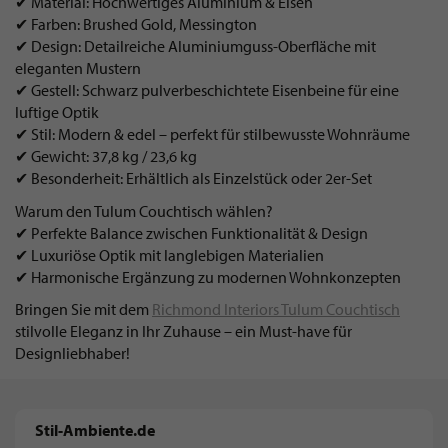
✔ Material: Hochwertiges Aluminium & Eisen
✔ Farben: Brushed Gold, Messington
✔ Design: Detailreiche Aluminiumguss-Oberfläche mit
eleganten Mustern
✔ Gestell: Schwarz pulverbeschichtete Eisenbeine für eine
luftige Optik
✔ Stil: Modern & edel – perfekt für stilbewusste Wohnräume
✔ Gewicht: 37,8 kg / 23,6 kg
✔ Besonderheit: Erhältlich als Einzelstück oder 2er-Set
Warum den Tulum Couchtisch wählen?
✔ Perfekte Balance zwischen Funktionalität & Design
✔ Luxuriöse Optik mit langlebigen Materialien
✔ Harmonische Ergänzung zu modernen Wohnkonzepten
Bringen Sie mit dem
Richmond Interiors Tulum Couchtisch
stilvolle Eleganz in Ihr Zuhause – ein Must-have für
Designliebhaber!
Stil-Ambiente.de