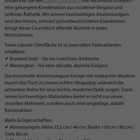
Entdecken Sie den
Tulum Couchtisch
von Richmond Interiors –
eine gelungene Kombination aus moderner Eleganz und
zeitloser Ästhetik. Mit seinem hochwertigen Aluminiumguss
und den feinen, schwarz pulverbeschichteten Eisenbeinen
bringt dieser Couchtisch stilvolle Akzente in jedes
Wohnzimmer.
Seine robuste Oberfläche ist in zwei edlen Farbvarianten
erhältlich:
✔ Brushed Gold – für ein luxuriöses Ambiente
✔ Messington – für eine stilvolle, dezente Eleganz
Das kunstvolle Aluminiumguss-Design mit markanten Mustern
macht den Tisch zu einem echten Hingucker, während die
schlanken Beine für eine leichte, moderne Optik sorgen. Dank
seiner hochwertigen Materialien bietet er nicht nur einen
visuellen Mehrwert, sondern auch eine langlebige, stabile
Konstruktion.
Maße & Eigenschaften:
✔ Abmessungen: Höhe 35,5 cm / 46 cm | Breite 130 cm / 80 cm |
Tiefe 80 cm