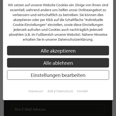
Wir setzen auf unserer Website Cookies ein. Einige von ihnen sind
essentiell, während andere uns helfen unser Onlineangebot zu
TEILEN
verbessern und wirtschaftlich zu betreiben. Sie können dies
akzeptieren oder per Klick auf die Schaltfläche "Individuelle
Cookie-Einstellungen" einstellen, sowie diese Einstellungen
jederzeit aufrufen und Cookies auch nachträglich jederzeit
abwählen (z.B. im Fußbereich unserer Website). Nähere Hinweise
erhalten Sie in unserer Datenschutzerklärung.
Alle akzeptieren
NEWSLETTER
Alle ablehnen
Bleiben Sie immer UP TO DATE! Melden Sie sich jetzt für
unseren STILPUNKTE®-Newsletter an und profitieren Sie
Einstellungen bearbeiten
von exklusiven
Neuigkeiten, Trends
und
Angeboten
Mit der Anmeldung für unseren Newsletter stimmen Sie
unseren
Datenschutzbestimmungen
zu. Eine
Abmeldung
Impressum
AGB & Datenschutz
Kontakt
ist jederzeit möglich.