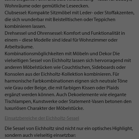
Wohnräume oder gemütliche Leseecken.
Clubsessel: Kompakte Sitzmöbel mit Leder- oder Stoffakzenten,
die sich wunderbar mit Beistelltischen oder Teppichen
kombinieren lassen.
Drehsessel und Ohrensessel: Komfort und Funktionalität in
einem – diese Modelle sind ideal für Wohnzimmer oder
Arbeitsräume.
Kombinationsmöglichkeiten mit Möbeln und Dekor Die
vielseitigen Sessel von Eichholtz lassen sich hervorragend mit
anderen Möbelstücken wie Couchtischen, Sideboards oder
Konsolen aus der Eichholtz-Kollektion kombinieren. Für
harmonische Farbkombinationen eignen sich neutrale Töne
wie Grau oder Beige, die mit farbigen Kissen oder Plaids
ergänzt werden können. Auch Dekoelemente wie elegante
Tischlampen, Kunstwerke oder Statement-Vasen betonen den
luxuriösen Charakter der Möbelstücke.
Einsatzbereiche der Eichholtz-Sessel
Die Sessel von Eichholtz sind nicht nur ein optisches Highlight,
sondern auch vielseitig einsetzbar: