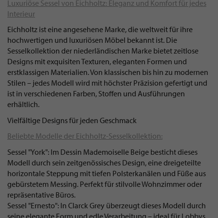
Luxuriöse Sessel von Eichholtz: Eleganz und Komfort für jedes
Interieur
Eichholtz ist eine angesehene Marke, die weltweit für ihre
hochwertigen und luxuriösen Möbel bekannt ist. Die
Sesselkollektion der niederländischen Marke bietet zeitlose
Designs mit exquisiten Texturen, eleganten Formen und
erstklassigen Materialien. Von klassischen bis hin zu modernen
Stilen – jedes Modell wird mit höchster Präzision gefertigt und
ist in verschiedenen Farben, Stoffen und Ausführungen
erhältlich.
Vielfältige Designs für jeden Geschmack
Beliebte Modelle der Eichholtz-Sesselkollektion:
Sessel "York": Im Dessin Mademoiselle Beige besticht dieses
Modell durch sein zeitgenössisches Design, eine dreigeteilte
horizontale Steppung mit tiefen Polsterkanälen und Füße aus
gebürstetem Messing. Perfekt für stilvolle Wohnzimmer oder
repräsentative Büros.
Sessel "Ernesto": In Clarck Grey überzeugt dieses Modell durch
seine elegante Form und edle Verarbeitung – ideal für Lobbys,