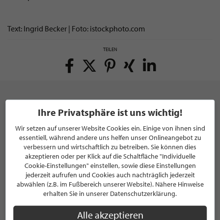
Text: Ingrid Becker | Foto: istockphoto.com
TEILEN
Ihre Privatsphäre ist uns wichtig!
NEWSLETTER
Wir setzen auf unserer Website Cookies ein. Einige von ihnen sind
essentiell, während andere uns helfen unser Onlineangebot zu
Bleiben Sie immer UP TO DATE! Melden Sie sich jetzt für
verbessern und wirtschaftlich zu betreiben. Sie können dies
unseren STILPUNKTE®-Newsletter an und profitieren Sie
akzeptieren oder per Klick auf die Schaltfläche "Individuelle
von exklusiven
Neuigkeiten, Trends
und
Angeboten
Cookie-Einstellungen" einstellen, sowie diese Einstellungen
Mit der Anmeldung für unseren Newsletter stimmen Sie
jederzeit aufrufen und Cookies auch nachträglich jederzeit
unseren
Datenschutzbestimmungen
zu. Eine
Abmeldung
abwählen (z.B. im Fußbereich unserer Website). Nähere Hinweise
erhalten Sie in unserer Datenschutzerklärung.
ist jederzeit möglich.
Alle akzeptieren