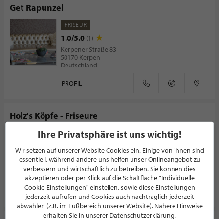
Get Rapunzel
FRISEUR
1.0/5.0
(1)
Kerpener Straße 83
50170 Kerpen
Deutschland
PROFIL
Holz's Köpfe - Friseure
Ihre Privatsphäre ist uns wichtig!
FRISEUR
5.0/5.0
(1)
Wir setzen auf unserer Website Cookies ein. Einige von ihnen sind
Walddörferstraße 163
essentiell, während andere uns helfen unser Onlineangebot zu
22047 Hamburg
verbessern und wirtschaftlich zu betreiben. Sie können dies
Deutschland
akzeptieren oder per Klick auf die Schaltfläche "Individuelle
Cookie-Einstellungen" einstellen, sowie diese Einstellungen
PROFIL
jederzeit aufrufen und Cookies auch nachträglich jederzeit
abwählen (z.B. im Fußbereich unserer Website). Nähere Hinweise
erhalten Sie in unserer Datenschutzerklärung.