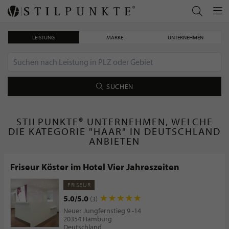
LEISTUNG
MARKE
UNTERNEHMEN
SUCHEN
STILPUNKTE® UNTERNEHMEN, WELCHE
DIE KATEGORIE "HAAR" IN DEUTSCHLAND
ANBIETEN
Friseur Köster im Hotel Vier Jahreszeiten
FRISEUR
5.0/5.0
(3)
Neuer Jungfernstieg 9 -14
20354 Hamburg
Deutschland