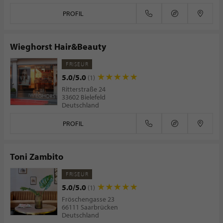
PROFIL
Wieghorst Hair&Beauty
FRISEUR
5.0/5.0
(1)
Ritterstraße 24
33602 Bielefeld
Deutschland
PROFIL
Toni Zambito
FRISEUR
5.0/5.0
(1)
Fröschengasse 23
66111 Saarbrücken
Deutschland