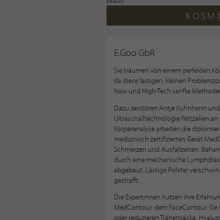
KOSM
E.Goo GbR
Sie träumen von einem perfekten Körpe
da diese lästigen, kleinen Problemzo
how und High-Tech sanfte Methoden
Dazu zerstören Antje Kuhnhenn und 
Ultraschalltechnologie Fettzellen an
Körperanalyse arbeiten die diplomie
medizinisch zertifizierten Gerät Med
Schmerzen und Ausfallzeiten. Beha
durch eine mechanische Lymphdrain
abgebaut. Lästige Polster verschwi
gestrafft.
Die Expertinnen nutzen ihre Erfahru
MedContour, dem FaceContour. Sie be
oder reduzieren Tränensäcke. Hyalur