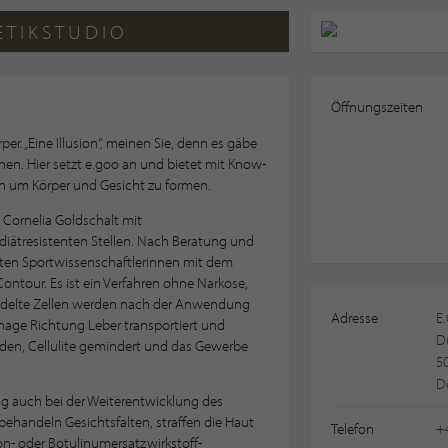
ETIKSTUDIO
Öffnungszeiten
r. „Eine Illusion“, meinen Sie, denn es gäbe
nen. Hier setzt e.goo an und bietet mit Know-
 um Körper und Gesicht zu formen.
Cornelia Goldschalt mit
 diätresistenten Stellen. Nach Beratung und
rten Sportwissenschaftlerinnen mit dem
Contour. Es ist ein Verfahren ohne Narkose,
ndelte Zellen werden nach der Anwendung
Adresse
E
age Richtung Leber transportiert und
D
nden, Cellulite gemindert und das Gewerbe
50
D
ng auch bei der Weiterentwicklung des
handeln Gesichtsfalten, straffen die Haut
Telefon
+
on- oder Botulinumersatzwirkstoff-