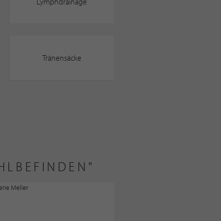
Lymphdrainage
Tränensäcke
OHLBEFINDEN"