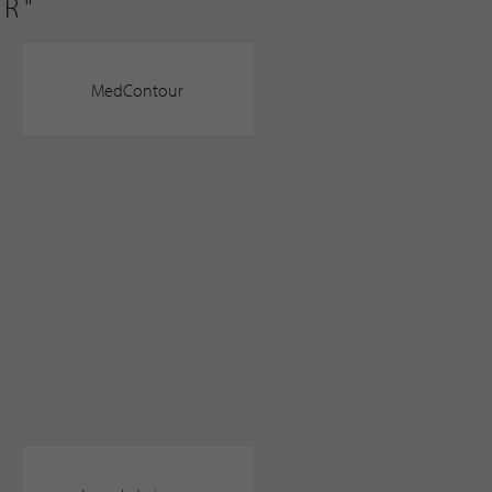
BR"
MedContour
"