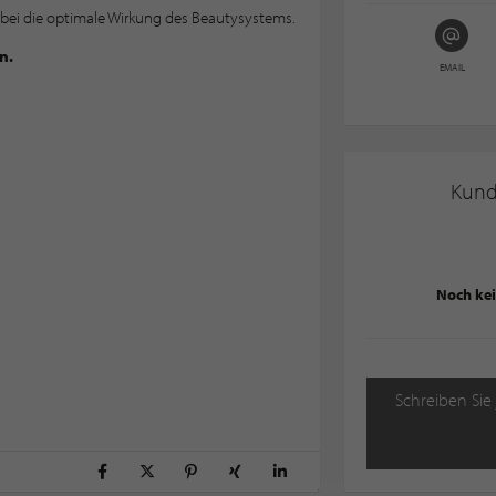
abei die optimale Wirkung des Beautysystems.
n.
EMAIL
Kun
Noch ke
Schreiben Sie 