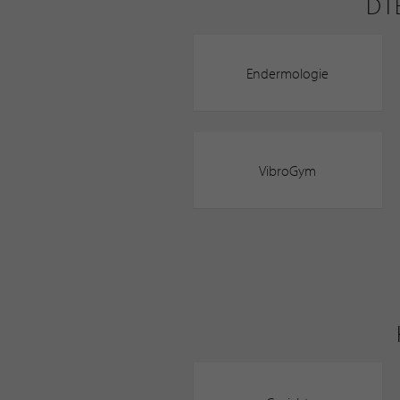
DI
Endermologie
VibroGym