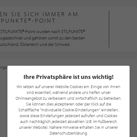
EN SIE SICH IMMER AM
LPUNKTE®-POINT
STILPUNKTE®-Point wurden nach STILPUNKTE®
ausgezeichnet und gehören somit zu den besten
utschland, Österreich und der Schweiz
ungen
an, um diese Karte sehen zu können.
Ihre Privatsphäre ist uns wichtig!
Wir setzen auf unserer Website Cookies ein. Einige von ihnen
sind essentiell, während andere uns helfen unser
Onlineangebot zu verbessern und wirtschaftlich zu betreiben.
Sie können dies akzeptieren oder per Klick auf die
Schaltfläche "Individuelle Cookie-Einstellungen" einstellen,
sowie diese Einstellungen jederzeit aufrufen und Cookies
auch nachträglich jederzeit abwählen (z.B. im Fußbereich
unserer Website). Nähere Hinweise erhalten Sie in unserer
Datenschutzerklärung.