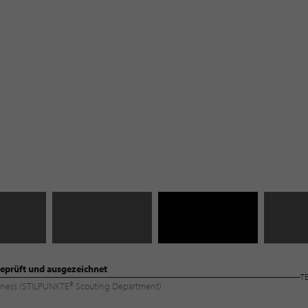
eprüft und ausgezeichnet
T
Wellness (STILPUNKTE® Scouting Department)