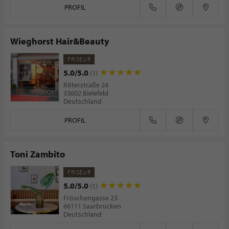
PROFIL
Wieghorst Hair&Beauty
FRISEUR
5.0/5.0
(1)
Ritterstraße 24
33602 Bielefeld
Deutschland
PROFIL
Toni Zambito
FRISEUR
5.0/5.0
(1)
Fröschengasse 23
66111 Saarbrücken
Deutschland