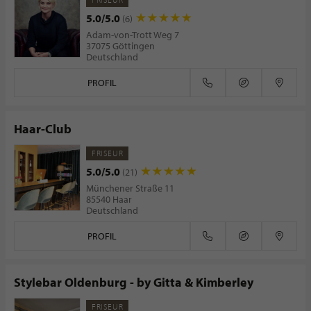
5.0/5.0
(6)
Adam-von-Trott Weg 7
37075 Göttingen
Deutschland
PROFIL
Haar-Club
FRISEUR
5.0/5.0
(21)
Münchener Straße 11
85540 Haar
Deutschland
PROFIL
Stylebar Oldenburg - by Gitta & Kimberley
FRISEUR