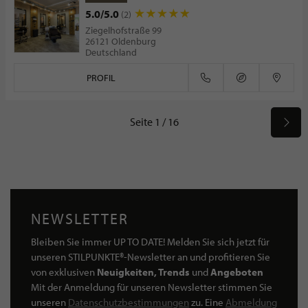
5.0/5.0
(2)
Ziegelhofstraße 99
26121 Oldenburg
Deutschland
PROFIL
Seite 1 / 16
NEWSLETTER
Bleiben Sie immer UP TO DATE! Melden Sie sich jetzt für
unseren STILPUNKTE®-Newsletter an und profitieren Sie
von exklusiven
Neuigkeiten, Trends
und
Angeboten
Mit der Anmeldung für unseren Newsletter stimmen Sie
unseren
Datenschutzbestimmungen
zu. Eine
Abmeldung