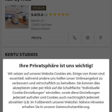
FRISEUR
5.0/5.0
(2)
Markt 23
52062 Aachen
Deutschland
PROFIL
KERTU STUDIOS
FRISEUR
Ihre Privatsphäre ist uns wichtig!
Böblinger Straße 25
70178 Stuttgart
Wir setzen auf unserer Website Cookies ein. Einige von ihnen sind
Deutschland
essentiell, während andere uns helfen unser Onlineangebot zu
verbessern und wirtschaftlich zu betreiben. Sie können dies
akzeptieren oder per Klick auf die Schaltfläche "Individuelle
PROFIL
Cookie-Einstellungen" einstellen, sowie diese Einstellungen
jederzeit aufrufen und Cookies auch nachträglich jederzeit
abwählen (z.B. im Fußbereich unserer Website). Nähere Hinweise
erhalten Sie in unserer Datenschutzerklärung.
Haarmanufaktur Benson