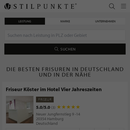
LEISTUNG
MARKE
UNTERNEHMEN
SUCHEN
DIE BESTEN FRISUREN IN DEUTSCHLAND
UND IN DER NÄHE
Friseur Köster im Hotel Vier Jahreszeiten
FRISEUR
5.0/5.0
(3)
Neuer Jungfernstieg 9 -14
20354 Hamburg
Deutschland