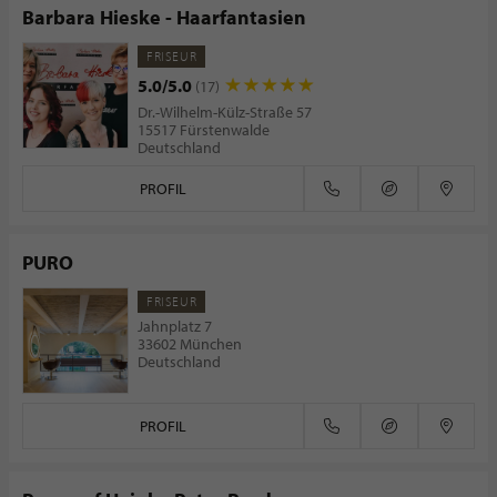
Barbara Hieske - Haarfantasien
FRISEUR
5.0/5.0
(17)
Dr.-Wilhelm-Külz-Straße 57
15517 Fürstenwalde
Deutschland
PROFIL
PURO
FRISEUR
Jahnplatz 7
33602 München
Deutschland
PROFIL