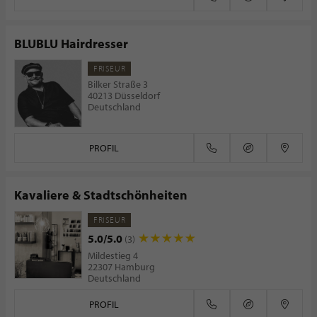
BLUBLU Hairdresser
FRISEUR
Bilker Straße 3
40213 Düsseldorf
Deutschland
PROFIL
Kavaliere & Stadtschönheiten
FRISEUR
5.0/5.0
(3)
Mildestieg 4
22307 Hamburg
Deutschland
PROFIL