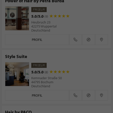
Power of Hair by Petra Burda
FRISEUR
5.0/5.0
(9)
Heubruch 23
42275 Wuppertal
Deutschland
PROFIL
Style Suite
FRISEUR
5.0/5.0
(8)
Kemnader Straße 50
44795 Bochum
Deutschland
PROFIL
Hair by PACO