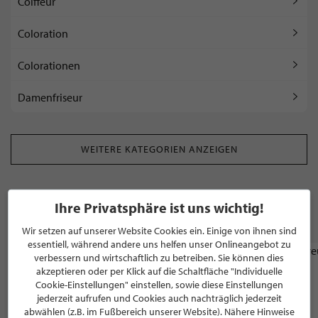
Coiffeur
Coloration
Colorationen
Damenfriseur
WEITERE KATEGORIEN ANZEIGEN
Ihre Privatsphäre ist uns wichtig!
WEITERE STILPUNKTE GANZ IN DER NÄHE
VON "ZUCK FRISEURE"
Wir setzen auf unserer Website Cookies ein. Einige von ihnen sind
essentiell, während andere uns helfen unser Onlineangebot zu
verbessern und wirtschaftlich zu betreiben. Sie können dies
ARCHITEKT
akzeptieren oder per Klick auf die Schaltfläche "Individuelle
bla° Blässe Laser Architekten
Cookie-Einstellungen" einstellen, sowie diese Einstellungen
Partnerschaft
jederzeit aufrufen und Cookies auch nachträglich jederzeit
abwählen (z.B. im Fußbereich unserer Website). Nähere Hinweise