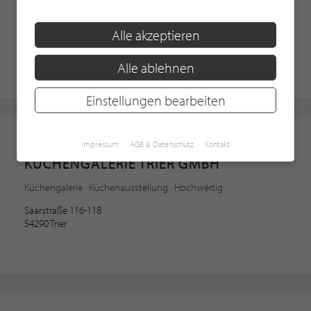
Einbauküche · Einbauküche · Küchenstudio
Alle akzeptieren
Herner Straße 41a
45657 Recklinghausen
Alle ablehnen
Einstellungen bearbeiten
Küchenstudio
Impressum
AGB & Datenschutz
Kontakt
KÜCHENGALERIE TRIER GMBH
Küchengalerie · Küchenausstellung · Hochwertig
Saarstraße 116-118
54290 Trier