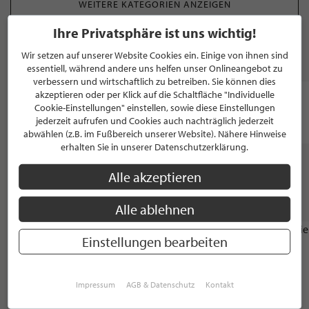
WEITERE KATEGORIEN ANZEIGEN
Ihre Privatsphäre ist uns wichtig!
Wir setzen auf unserer Website Cookies ein. Einige von ihnen sind
MARKEN
essentiell, während andere uns helfen unser Onlineangebot zu
verbessern und wirtschaftlich zu betreiben. Sie können dies
akzeptieren oder per Klick auf die Schaltfläche "Individuelle
Cookie-Einstellungen" einstellen, sowie diese Einstellungen
jederzeit aufrufen und Cookies auch nachträglich jederzeit
abwählen (z.B. im Fußbereich unserer Website). Nähere Hinweise
erhalten Sie in unserer Datenschutzerklärung.
Alle akzeptieren
WEITERE STILPUNKTE GANZ IN DER NÄHE
VON "PLANA KÜCHENLAND SEBASTIAN
DAHMEN KÜCHENVERTRIEB"
Alle ablehnen
APOTHEKE
Einstellungen bearbeiten
MAXMO Apotheke StadtCenter Düren
Impressum
AGB & Datenschutz
Kontakt
Düren, 5.0 / 5.0