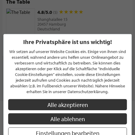
The Table
4.8/5.0
(5)
Shanghaiallee 15
20457 Hamburg
Deutschland
Ihre Privatsphäre ist uns wichtig!
PROFIL
Wir setzen auf unserer Website Cookies ein. Einige von ihnen sind
essentiell, während andere uns helfen unser Onlineangebot zu
verbessern und wirtschaftlich zu betreiben. Sie können dies
WEITERE PARTNER ZEIGEN
akzeptieren oder per Klick auf die Schaltfläche "Individuelle
Cookie-Einstellungen" einstellen, sowie diese Einstellungen
jederzeit aufrufen und Cookies auch nachträglich jederzeit
abwählen (z.B. im Fußbereich unserer Website). Nähere Hinweise
erhalten Sie in unserer Datenschutzerklärung.
RESTAURANTS & BARS
Alle akzeptieren
Vom Curry aus Indien über persischen Safran - Die Welt hat
Alle ablehnen
viele kulinarische Köstlichkeiten zu bieten. Was früher als
ungemein kostbar galt und der Grund für diverse
Handelskriege war ist heute so gut wie selbstverständlich:
Einstellungen bearbeiten