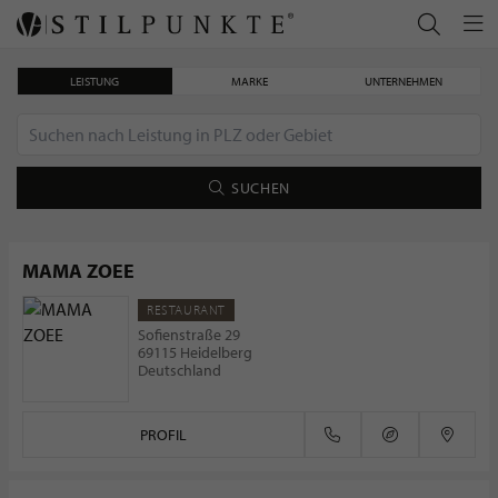
LEISTUNG
MARKE
UNTERNEHMEN
SUCHEN
MAMA ZOEE
RESTAURANT
Deutsche schätzen Qualität, Frische und regionale Produkte
Sofienstraße 29
69115 Heidelberg
Deutschland
PROFIL