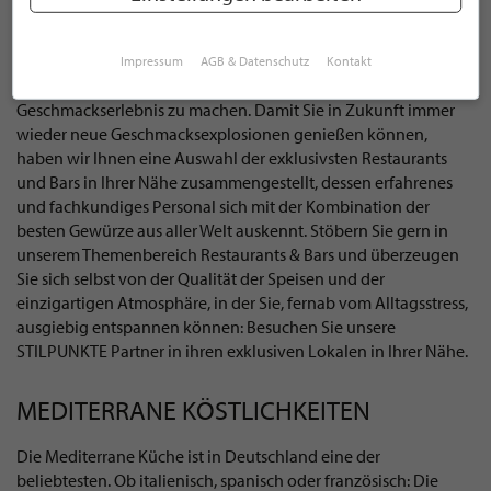
Köstliche Gewürze. Die Wahl der richtigen Gewürze macht bei
der Zubereitung von Speisen jeglicher Herkunft den
Unterschied. Es braucht die nötige Erfahrung und
Impressum
AGB & Datenschutz
Kontakt
Fachkenntnis, um ein Gericht zu einem einzigartigen
Geschmackserlebnis zu machen. Damit Sie in Zukunft immer
wieder neue Geschmacksexplosionen genießen können,
haben wir Ihnen eine Auswahl der exklusivsten Restaurants
und Bars in Ihrer Nähe zusammengestellt, dessen erfahrenes
und fachkundiges Personal sich mit der Kombination der
besten Gewürze aus aller Welt auskennt. Stöbern Sie gern in
unserem Themenbereich Restaurants & Bars und überzeugen
Sie sich selbst von der Qualität der Speisen und der
einzigartigen Atmosphäre, in der Sie, fernab vom Alltagsstress,
ausgiebig entspannen können: Besuchen Sie unsere
STILPUNKTE Partner in ihren exklusiven Lokalen in Ihrer Nähe.
MEDITERRANE KÖSTLICHKEITEN
Die Mediterrane Küche ist in Deutschland eine der
beliebtesten. Ob italienisch, spanisch oder französisch: Die