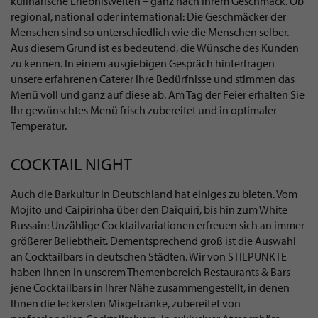
kulinarische Erlebniswelten – ganz nach Ihrem Geschmack. Ob
regional, national oder international: Die Geschmäcker der
Menschen sind so unterschiedlich wie die Menschen selber.
Aus diesem Grund ist es bedeutend, die Wünsche des Kunden
zu kennen. In einem ausgiebigen Gespräch hinterfragen
unsere erfahrenen Caterer Ihre Bedürfnisse und stimmen das
Menü voll und ganz auf diese ab. Am Tag der Feier erhalten Sie
Ihr gewünschtes Menü frisch zubereitet und in optimaler
Temperatur.
COCKTAIL NIGHT
Auch die Barkultur in Deutschland hat einiges zu bieten. Vom
Mojito und Caipirinha über den Daiquiri, bis hin zum White
Russain: Unzählige Cocktailvariationen erfreuen sich an immer
größerer Beliebtheit. Dementsprechend groß ist die Auswahl
an Cocktailbars in deutschen Städten. Wir von STILPUNKTE
haben Ihnen in unserem Themenbereich Restaurants & Bars
jene Cocktailbars in Ihrer Nähe zusammengestellt, in denen
Ihnen die leckersten Mixgetränke, zubereitet von