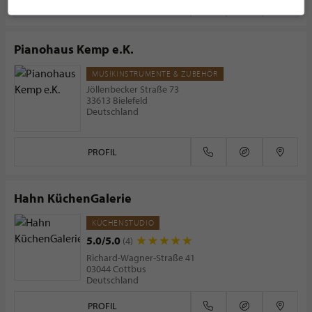
PROFIL
Pianohaus Kemp e.K.
MUSIKINSTRUMENTE & ZUBEHÖR
Jöllenbecker Straße 73
33613 Bielefeld
Deutschland
PROFIL
Hahn KüchenGalerie
KÜCHENSTUDIO
5.0/5.0
(4)
Richard-Wagner-Straße 41
03044 Cottbus
Deutschland
PROFIL