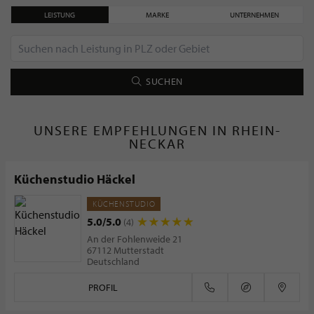
LEISTUNG
MARKE
UNTERNEHMEN
SUCHEN
UNSERE EMPFEHLUNGEN IN RHEIN-
NECKAR
Küchenstudio Häckel
KÜCHENSTUDIO
5.0/5.0
(4)
An der Fohlenweide 21
67112 Mutterstadt
Deutschland
PROFIL