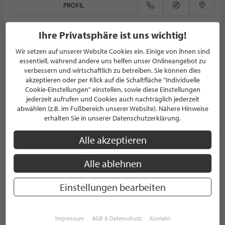
PROFIL
Ihre Privatsphäre ist uns wichtig!
bulthaup calwer straße
Wir setzen auf unserer Website Cookies ein. Einige von ihnen sind
KÜCHENSTUDIO
essentiell, während andere uns helfen unser Onlineangebot zu
5.0/5.0
(1)
verbessern und wirtschaftlich zu betreiben. Sie können dies
akzeptieren oder per Klick auf die Schaltfläche "Individuelle
Calwer Straße 36
70173 Stuttgart
Cookie-Einstellungen" einstellen, sowie diese Einstellungen
Deutschland
jederzeit aufrufen und Cookies auch nachträglich jederzeit
abwählen (z.B. im Fußbereich unserer Website). Nähere Hinweise
PROFIL
erhalten Sie in unserer Datenschutzerklärung.
Alle akzeptieren
Autohaus Süd GmbH
Alle ablehnen
AUTOHAUS
5.0/5.0
(2)
Einstellungen bearbeiten
Bochumer Straße 103-105
45663 Recklinghausen
Deutschland
Impressum
AGB & Datenschutz
Kontakt