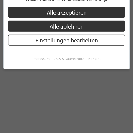
Stellenanzeigen
Alle akzeptieren
Alle Themenbereiche
Rhein-Neckar
Alle ablehnen
ANZEIGEN
Einstellungen bearbeiten
Impressum
AGB & Datenschutz
Kontakt