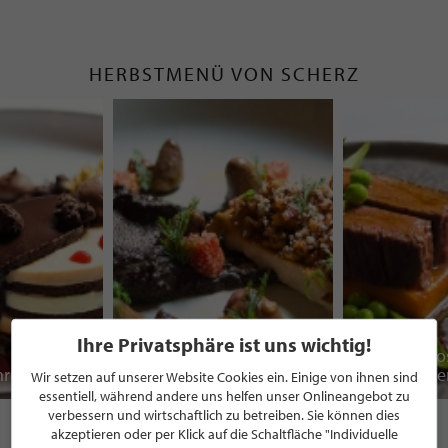
HERBSTMENÜ VON SCHERZ
Moorhof Gockel mit
Ihre Privatsphäre ist uns wichtig!
Brotaromen und
Milchkuhho
hrung
Herz mit Mousseline
Buttererbse
Wir setzen auf unserer Website Cookies ein. Einige von ihnen sind
essentiell, während andere uns helfen unser Onlineangebot zu
verbessern und wirtschaftlich zu betreiben. Sie können dies
akzeptieren oder per Klick auf die Schaltfläche "Individuelle