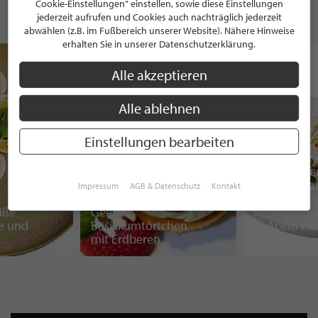
Cookie-Einstellungen" einstellen, sowie diese Einstellungen
jederzeit aufrufen und Cookies auch nachträglich jederzeit
DAS KÖNNTE SIE AUCH INTERESSIEREN
abwählen (z.B. im Fußbereich unserer Website). Nähere Hinweise
erhalten Sie in unserer Datenschutzerklärung.
Alle akzeptieren
Alle ablehnen
Einstellungen bearbeiten
Toblerone-C
unter einer
Schokolad
Dreierlei P
Impressum
AGB & Datenschutz
Kontakt
auf Bergam
iße
Geeistes
Mürbeteig 
e und
Basilikumtörtchen
di Aceto Hib
mit Erdberen
Chili