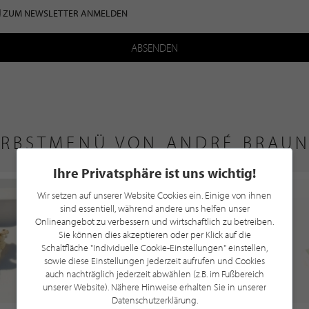
ZUM NEWSLETTER ANMELDEN
ABSENDEN
RBSTMENÜ VON ANDRÉ BRAU
Ihre Privatsphäre ist uns wichtig!
Wir setzen auf unserer Website Cookies ein. Einige von ihnen
sind essentiell, während andere uns helfen unser
Onlineangebot zu verbessern und wirtschaftlich zu betreiben.
Sie können dies akzeptieren oder per Klick auf die
Schaltfläche "Individuelle Cookie-Einstellungen" einstellen,
sowie diese Einstellungen jederzeit aufrufen und Cookies
auch nachträglich jederzeit abwählen (z.B. im Fußbereich
unserer Website). Nähere Hinweise erhalten Sie in unserer
Datenschutzerklärung.