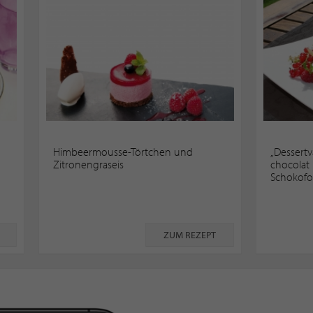
Himbeermousse-Törtchen und
„Dessertv
Zitronengraseis
chocolat
Schokof
ZUM REZEPT