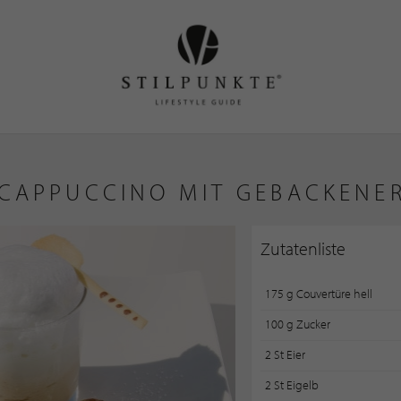
 CAPPUCCINO MIT GEBACKENER
Zutatenliste
175 g Couvertüre hell
100 g Zucker
2 St Eier
2 St Eigelb