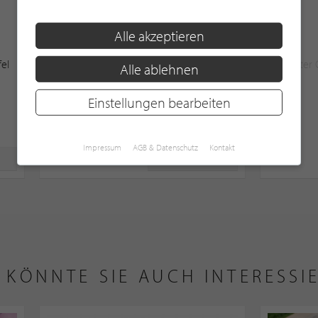
HAUPTSPEISE
Alle akzeptieren
fel
Hirschkalbsrücken im Haselbrotmantel
Geeister
Alle ablehnen
an Wacholderrahm
Feige
Einstellungen bearbeiten
Impressum
AGB & Datenschutz
Kontakt
ZUM REZEPT
 KÖNNTE SIE AUCH INTERESSI