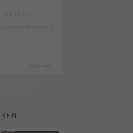
DESSERT
 Cappuccino mit gebackener
ZUM REZEPT
EREN