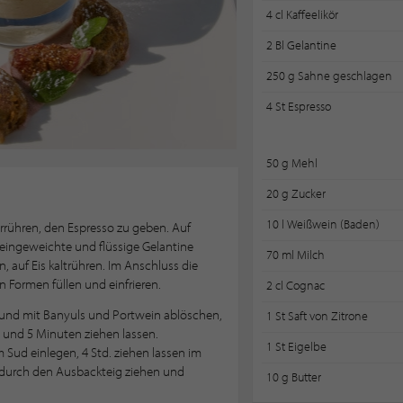
4 cl Kaffeelikör
2 Bl Gelantine
250 g Sahne geschlagen
4 St Espresso
50 g Mehl
20 g Zucker
10 l Weißwein (Baden)
verrühren, den Espresso zu geben. Auf
eingeweichte und flüssige Gelantine
70 ml Milch
, auf Eis kaltrühren. Im Anschluss die
 Formen füllen und einfrieren.
2 cl Cognac
n und mit Banyuls und Portwein ablöschen,
1 St Saft von Zitrone
 und 5 Minuten ziehen lassen.
1 St Eigelbe
 Sud einlegen, 4 Std. ziehen lassen im
durch den Ausbackteig ziehen und
10 g Butter