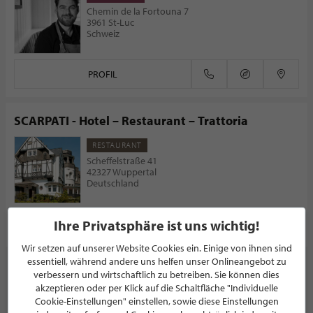
Chemin de la Fortouna 7
3961 St-Luc
Schweiz
PROFIL
SCARPATI - Hotel – Restaurant – Trattoria
RESTAURANT
Scheffelstraße 41
42327 Wuppertal
Deutschland
Ihre Privatsphäre ist uns wichtig!
PROFIL
Wir setzen auf unserer Website Cookies ein. Einige von ihnen sind
essentiell, während andere uns helfen unser Onlineangebot zu
verbessern und wirtschaftlich zu betreiben. Sie können dies
akzeptieren oder per Klick auf die Schaltfläche "Individuelle
Cookie-Einstellungen" einstellen, sowie diese Einstellungen
NEWSLETTER