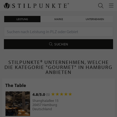
LEISTUNG
MARKE
UNTERNEHMEN
SUCHEN
STILPUNKTE® UNTERNEHMEN, WELCHE
DIE KATEGORIE "GOURMET" IN HAMBURG
ANBIETEN
The Table
4.8/5.0
(5)
Shanghaiallee 15
20457 Hamburg
Deutschland