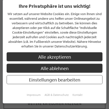
Ihre Privatsphäre ist uns wichtig!
Super Top Fleisch , immer wieder gerne.
Wir setzen auf unserer Website Cookies ein. Einige von ihnen sind
essentiell, während andere uns helfen unser Onlineangebot zu
Oliver K.
, 10.08.2023
verbessern und wirtschaftlich zu betreiben. Sie können dies
akzeptieren oder per Klick auf die Schaltfläche "Individuelle
Cookie-Einstellungen" einstellen, sowie diese Einstellungen
KATEGORIEN
jederzeit aufrufen und Cookies auch nachträglich jederzeit
abwählen (z.B. im Fußbereich unserer Website). Nähere Hinweise
erhalten Sie in unserer Datenschutzerklärung.
Steak
Alle akzeptieren
Genuss
Alle ablehnen
Gourmet
Einstellungen bearbeiten
Fleisch
Impressum
AGB & Datenschutz
Kontakt
WEITERE KATEGORIEN ANZEIGEN