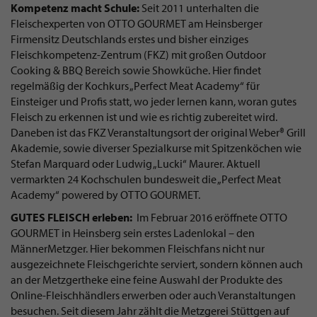
Kompetenz macht Schule:
Seit 2011 unterhalten die
Fleischexperten von OTTO GOURMET am Heinsberger
Firmensitz Deutschlands erstes und bisher einziges
Fleischkompetenz-Zentrum (FKZ) mit großen Outdoor
Cooking & BBQ Bereich sowie Showküche. Hier findet
regelmäßig der Kochkurs „Perfect Meat Academy“ für
Einsteiger und Profis statt, wo jeder lernen kann, woran gutes
Fleisch zu erkennen ist und wie es richtig zubereitet wird.
Daneben ist das FKZ Veranstaltungsort der original Weber® Grill
Akademie, sowie diverser Spezialkurse mit Spitzenköchen wie
Stefan Marquard oder Ludwig „Lucki“ Maurer. Aktuell
vermarkten 24 Kochschulen bundesweit die „Perfect Meat
Academy“ powered by OTTO GOURMET.
GUTES FLEISCH erleben:
Im Februar 2016 eröffnete OTTO
GOURMET in Heinsberg sein erstes Ladenlokal – den
MännerMetzger. Hier bekommen Fleischfans nicht nur
ausgezeichnete Fleischgerichte serviert, sondern können auch
an der Metzgertheke eine feine Auswahl der Produkte des
Online-Fleischhändlers erwerben oder auch Veranstaltungen
besuchen. Seit diesem Jahr zählt die Metzgerei Stüttgen auf