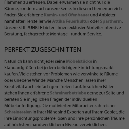
Flammen zu erfreuen. Dabei erwärmen sie nicht nur die
Räume, sondern auch unsere Seele. In diesem Themenbereich
finden Sie erfahrene
Kamin- und Ofenbauer
und Anbieter
namhafter Hersteller wie
Attika Feuerkultur
oder
Spartherm
.
Unsere STILPUNKTE bieten Ihnen exklusive Vorteile: intensive
Beratung, fachgerechte Montage - rundum Service.
PERFEKT ZUGESCHNITTEN
Natürlich kann nicht jeder seine
Möbelstücke
in
Standardgrößen bei jedem beliebigen Einrichtungsmarkt
kaufen. Viele stehen vor Problemen wie verwinkelte Räume
oder unebene Wände. Manche Menschen lassen ihrer
Kreativität auch einfach gern freien Lauf. In solchen Fällen
stehen Ihnen erfahrene
Schreinerbetriebe
gerne zur Seite und
beraten Sie in jeglichen Fragen der individuellen
Möbelanfertigung. Die motivierten Mitarbeiter zahlreicher
Schreinereien
in Ihrer Nähe sind Experten auf ihrem Gebiet, die
Ihre Einrichtungsprobleme lösen und Ihre persönlichen Träume
auf höchstem handwerklichem Niveau verwirklichen.