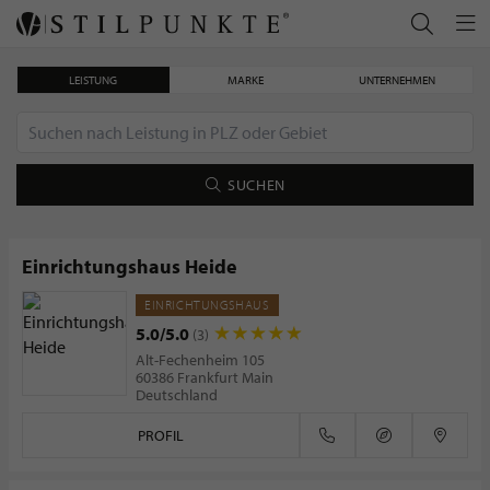
LEISTUNG
MARKE
UNTERNEHMEN
SUCHEN
Einrichtungshaus Heide
EINRICHTUNGSHAUS
Christofle - feinste Silberware
5.0/5.0
(3)
Alt-Fechenheim 105
60386 Frankfurt Main
Deutschland
PROFIL