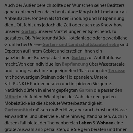
Auch der Außenbereich sollte den Wünschen seines Besitzers
genau entsprechen, da er heutzutage längst nicht mehr nur als
Anbaufläche, sondern als Ort der Erholung und Entspannung
dient. Oft fehlt uns jedoch die Zeit oder auch das Know-how
unseren
Garten
, unseren Vorstellungen entsprechend, zu
gestalten. Ob Privatgrundstück, Hotelanlage oder gewerbliche
Grünfläche: Unsere
Garten- und Landschaftsbaubetriebe
sind
Experten auf ihrem Gebiet und erstellen Ihnen ein
ganzheitliches Konzept, das Ihren
Garten
zur Wohlfühloase
macht. Von der individuellen
Bepflanzung
über Wasserareale
und Lounges, bis hin zur geeigneten Pflasterung der
Terrasse
mit hochwertigen Steinen oder Holzpanelen: Unsere
STILPUNKTE Partner beraten und inspirieren Sie gerne.
Natürlich dürfen in einem gepflegten
Garten
die passenden
Möbel
nicht fehlen. Wichtig bei der Wahl der geeigneten
Möbelstücke ist die absolute Wetterbeständigkeit.
Gartenmöbel
müssen großer Hitze, aber auch Frost und Nässe
einwandfrei und über viele Jahre hinweg standhalten. Auch in
diesem Fall bietet der Themenbereich
Leben
&
Wohnen
eine
große Auswahl an Spezialisten, die Sie gern beraten und Ihnen