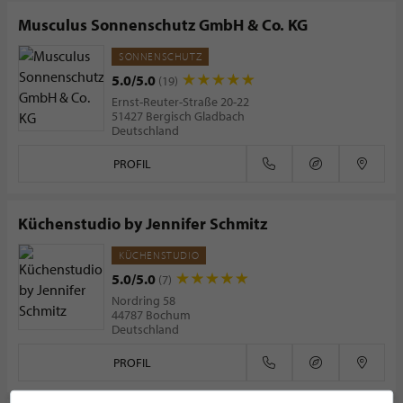
Musculus Sonnenschutz GmbH & Co. KG
SONNENSCHUTZ
5.0/5.0
(19)
Ernst-Reuter-Straße 20-22
51427 Bergisch Gladbach
Deutschland
PROFIL
Küchenstudio by Jennifer Schmitz
KÜCHENSTUDIO
5.0/5.0
(7)
Nordring 58
44787 Bochum
Deutschland
PROFIL