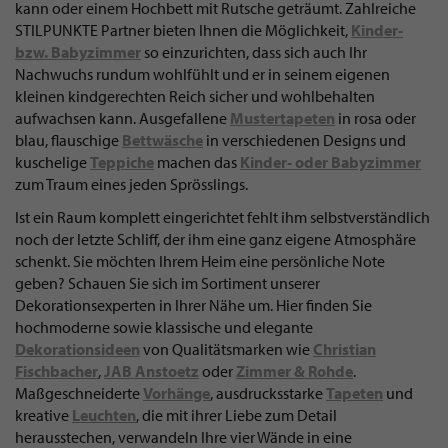
kann oder einem Hochbett mit Rutsche geträumt. Zahlreiche
STILPUNKTE Partner bieten Ihnen die Möglichkeit,
Kinder-
bzw. Babyzimmer
so einzurichten, dass sich auch Ihr
Nachwuchs rundum wohlfühlt und er in seinem eigenen
kleinen kindgerechten Reich sicher und wohlbehalten
aufwachsen kann. Ausgefallene
Mustertapeten
in rosa oder
blau, flauschige
Bettwäsche
in verschiedenen Designs und
kuschelige
Teppiche
machen das
Kinder- oder Babyzimmer
zum Traum eines jeden Sprösslings.
Ist ein Raum komplett eingerichtet fehlt ihm selbstverständlich
noch der letzte Schliff, der ihm eine ganz eigene Atmosphäre
schenkt. Sie möchten Ihrem Heim eine persönliche Note
geben? Schauen Sie sich im Sortiment unserer
Dekorationsexperten in Ihrer Nähe um. Hier finden Sie
hochmoderne sowie klassische und elegante
Dekorationsideen
von Qualitätsmarken wie
Christian
Fischbacher
,
JAB Anstoetz
oder
Zimmer & Rohde
.
Maßgeschneiderte
Vorhänge
, ausdrucksstarke
Tapeten
und
kreative
Leuchten
, die mit ihrer Liebe zum Detail
herausstechen, verwandeln Ihre vier Wände in eine