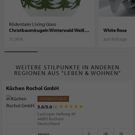
Rödentaler Living Glass
Christbaumkugeln Winterwald Weiß-Dunkelgrün
White Rose
31,99 €
auf Anfrage
WEITERE STILPUNKTE IN ANDEREN
REGIONEN AUS "LEBEN & WOHNEN"
Küchen Rochol GmbH
KÜCHENSTUDIO
5.0/5.0
(1)
Castroper Hellweg 49
44805 Bochum
Deutschland
PROFIL