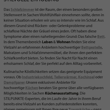
Das
Schlafzimmer
ist der Raum, der einen besonders großen
Stellenwert in Sachen Wohlfühlflair einnehmen sollte, denn in
keiner Situation erholen wir uns so intensiv wie im Schlaf. Aus
diesem Grund sind Rücken- oder Gelenkprobleme und
schlaflose Nächte der Gräuel eines jeden. Oft haben diese
Symptome aber einen naheliegenden Grund: Das falsche
Bett
.
In dem Themenbereich
Leben
&
Wohnen
finden Sie eine
Vielzahl an erfahrenen Anbietern hochwertiger
Bettgestelle
,
Matratzen und Schlafzimmermöbel, die ihnen den perfekten
Schlafkomfort bieten. So finden Sie Nacht für Nacht einen
erholsamen Schlaf, der Sie perfekt auf den Alltag vorbereitet.
Kulinarische Köstlichkeiten setzen das geeignete Equipment
voraus. Ob
Industriekochfeld
,
Tellerwärmer
,
Kochinsel
oder
Dampfgarer
: Unsere exklusiven Anbieter für
hochwertige
Küchen
beraten Sie gerne über alle verfügbaren
Möglichkeiten in Sachen
Küchenausstattung
. Die
STILPUNKTE-Experten, die im Laufe der Jahre in ihrem Beruf
bereits eine Vielzahl an Kunden zufriedenstellen konnten,
planen gemeinsam mit Ihnen Ihre neue
Traumküche
– ganz