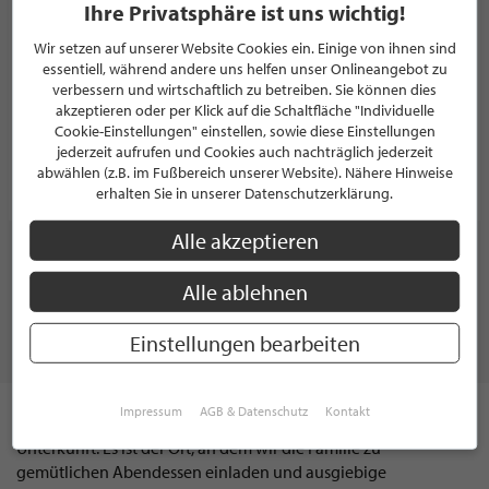
Ihre Privatsphäre ist uns wichtig!
edel weiss Interieur Karina Krause
Wir setzen auf unserer Website Cookies ein. Einige von ihnen sind
WOHNACCESSOIRE
essentiell, während andere uns helfen unser Onlineangebot zu
Am Bach 10
verbessern und wirtschaftlich zu betreiben. Sie können dies
33602 Bielefeld
akzeptieren oder per Klick auf die Schaltfläche "Individuelle
Deutschland
Cookie-Einstellungen" einstellen, sowie diese Einstellungen
jederzeit aufrufen und Cookies auch nachträglich jederzeit
abwählen (z.B. im Fußbereich unserer Website). Nähere Hinweise
PROFIL
erhalten Sie in unserer Datenschutzerklärung.
Alle akzeptieren
WEITERE PARTNER ZEIGEN
Alle ablehnen
Einstellungen bearbeiten
LEBEN & WOHNEN
Impressum
AGB & Datenschutz
Kontakt
Das eigene Zuhause ist heutzutage nicht mehr nur eine reine
Unterkunft. Es ist der Ort, an dem wir die Familie zu
gemütlichen Abendessen einladen und ausgiebige