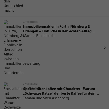
ADVERTORIAL
Immobilienmakler in Fürth, Nürnberg &
Erlangen – Einblicke in den echten Alltag
zwischen Immobilienbewertung und
Manuel Reidelbach
Notartermin
ADVERTORIAL
Spezialitätenkaffee mit Charakter - Warum
„Schwarze Katze“ der beste Kaffee für dein
Barista-Erlebnis zu Hause ist
Tamara und Sven Ascheberg