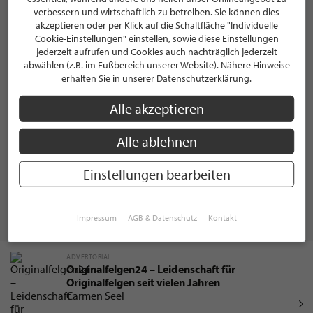
verbessern und wirtschaftlich zu betreiben. Sie können dies
akzeptieren oder per Klick auf die Schaltfläche "Individuelle
Cookie-Einstellungen" einstellen, sowie diese Einstellungen
jederzeit aufrufen und Cookies auch nachträglich jederzeit
abwählen (z.B. im Fußbereich unserer Website). Nähere Hinweise
erhalten Sie in unserer Datenschutzerklärung.
Alle akzeptieren
Zum Newsletter anmelden
Alle ablehnen
ABSENDEN
Einstellungen bearbeiten
Impressum
AGB & Datenschutz
Kontakt
WEITERE INTERVIEWS
ADVERTORIAL
Originalfelgen24 – Leidenschaft für
Originalfelgen seit vielen Jahren
Carmen Seel