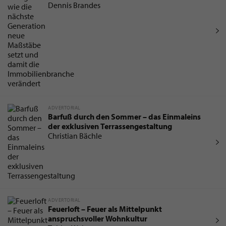
die Immobilienbranche verändert
Dennis Brandes
ADVERTORIAL
Barfuß durch den Sommer – das Einmaleins
der exklusiven Terrassengestaltung
Christian Bächle
ADVERTORIAL
Feuerloft – Feuer als Mittelpunkt
anspruchsvoller Wohnkultur