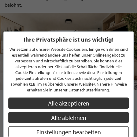
belohnt.
Ihre Privatsphäre ist uns wichtig!
Wir setzen auf unserer Website Cookies ein. Einige von ihnen sind
essentiell, während andere uns helfen unser Onlineangebot zu
verbessern und wirtschaftlich zu betreiben. Sie können dies
akzeptieren oder per Klick auf die Schaltfläche "Individuelle
Cookie-Einstellungen" einstellen, sowie diese Einstellungen
jederzeit aufrufen und Cookies auch nachträglich jederzeit
abwählen (z.B. im Fußbereich unserer Website). Nähere Hinweise
erhalten Sie in unserer Datenschutzerklärung.
Harald Hustedt GmbH
Alle akzeptieren
Professionalität, höchste Qualität und dazu haben Sie eine
Garantie und Gewährleistungsansprüche bei der Arbeit
Alle ablehnen
durch die Harald Hustedt GmbH.
von Andrea Hilscher
Einstellungen bearbeiten