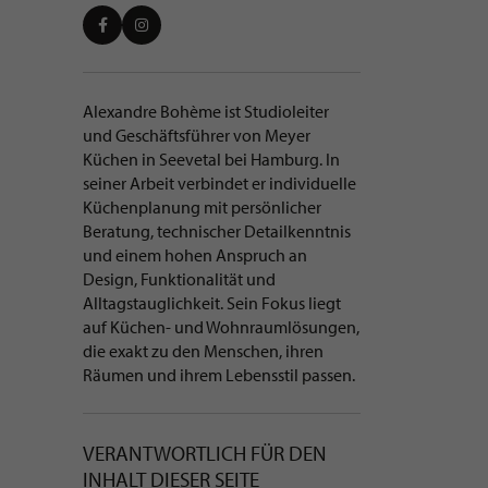
KURZBESCHREIBUNG ÜBER
Alexandre Bohème ist Studioleiter
und Geschäftsführer von Meyer
ALEXANDRE BOHÈME
Küchen in Seevetal bei Hamburg. In
seiner Arbeit verbindet er individuelle
Küchenplanung mit persönlicher
Beratung, technischer Detailkenntnis
und einem hohen Anspruch an
Design, Funktionalität und
Alltagstauglichkeit. Sein Fokus liegt
auf Küchen- und Wohnraumlösungen,
die exakt zu den Menschen, ihren
Räumen und ihrem Lebensstil passen.
VERANTWORTLICH FÜR DEN
INHALT DIESER SEITE