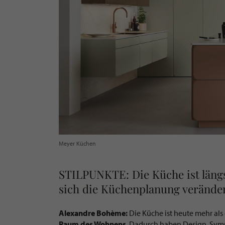
Meyer Küchen
STILPUNKTE: Die Küche ist längs
sich die Küchenplanung verände
Alexandre Bohème:
Die Küche ist heute mehr als e
Raum des Wohnens
. Dadurch haben Design, Symm