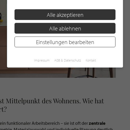
Alle akzeptieren
Alle ablehnen
Einstellungen bearbeiten
Impressum
AGB & Datenschutz
Kontakt
t Mittelpunkt des Wohnens. Wie hat
rt?
in funktionaler Arbeitsbereich – sie ist oft der
zentrale
etrie, Materialauswahl und individuelle Planung deutlich