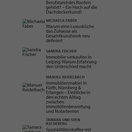
Berufstand des Roofers
gehört? – Ein Hoch auf die
Dachdeckerkunst!
MICHAELA FABER
Warum eine Luxusküche
das Zuhause als
Gesamtkunstwerk neu
definiert
SANDRA FISCHER
Immobilie verkaufen in
Leipzig: Warum Erfahrung
den Unterschied macht
MANUEL REIDELBACH
Immobilienmakler in
Fürth, Nürnberg &
Erlangen – Einblicke in
den echten Alltag
zwischen
Immobilienbewertung
und Notartermin
TAMARA UND SVEN
ASCHEBERG
Spezialitätenkaffee mit