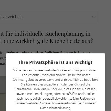
tsverzeichnis
 für individuelle Küchenplanung in
 eine wirklich gute Küche heute aus?
e – beim Ansehen und im täglichen Gebrauch. Sie passt
nutzen. Gleichzeitig muss sie
praktisch geplant
sein: mit
Ihre Privatsphäre ist uns wichtig!
uraum und Materialien, die lange überzeugen.
Wir setzen auf unserer Website Cookies ein. Einige von ihnen
sind essentiell, während andere uns helfen unser
Onlineangebot zu verbessern und wirtschaftlich zu betreiben.
Sie können dies akzeptieren oder per Klick auf die
Schaltfläche "Individuelle Cookie-Einstellungen" einstellen,
sowie diese Einstellungen jederzeit aufrufen und Cookies
auch nachträglich jederzeit abwählen (z.B. im Fußbereich
unserer Website). Nähere Hinweise erhalten Sie in unserer
Datenschutzerklärung.