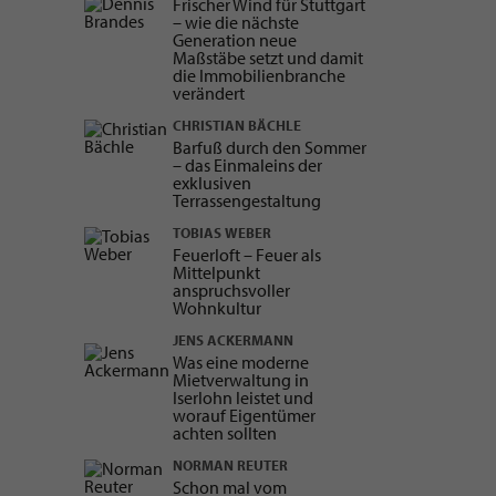
Frischer Wind für Stuttgart
– wie die nächste
Generation neue
Maßstäbe setzt und damit
die Immobilienbranche
verändert
CHRISTIAN BÄCHLE
Barfuß durch den Sommer
– das Einmaleins der
exklusiven
Terrassengestaltung
TOBIAS WEBER
Feuerloft – Feuer als
Mittelpunkt
anspruchsvoller
Wohnkultur
JENS ACKERMANN
Was eine moderne
Mietverwaltung in
Iserlohn leistet und
worauf Eigentümer
achten sollten
NORMAN REUTER
Schon mal vom