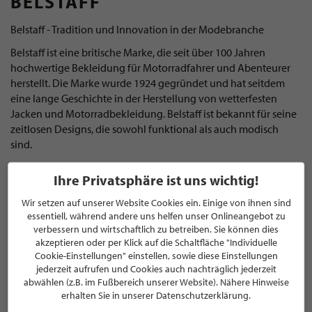
BELSTAFF
Belstaff - Tradition und Innovation in der Modebranche
Belstaff ist eine britische Marke, die seit über 100 Jahren
hochwertige Bekleidung für Motorradfahrer und Abenteurer
herstellt. Die Marke wurde 1924 gegründet und hat seitdem
eine lange Geschichte in der Herstellung von wetterfesten
Jacken und Motorradbekleidung. Belstaff ist bekannt für seine
zeitlosen Designs, die sowohl funktional als auch modisch
sind.
Ihre Privatsphäre ist uns wichtig!
DIE GESCHICHTE VON BELSTAFF
Wir setzen auf unserer Website Cookies ein. Einige von ihnen sind
Belstaff wurde ursprünglich als Hersteller von wetterfesten
essentiell, während andere uns helfen unser Onlineangebot zu
Kleidungsstücken für Motorradfahrer gegründet. Die Marke
verbessern und wirtschaftlich zu betreiben. Sie können dies
hat im Laufe der Jahre eine lange Liste von berühmten Fans
akzeptieren oder per Klick auf die Schaltfläche "Individuelle
Cookie-Einstellungen" einstellen, sowie diese Einstellungen
gewonnen, darunter Steve McQueen und Che Guevara. In den
jederzeit aufrufen und Cookies auch nachträglich jederzeit
1950er Jahren wurde Belstaff offizieller Lieferant der British
abwählen (z.B. im Fußbereich unserer Website). Nähere Hinweise
Army und produzierte wetterfeste Kleidung für Soldaten. In
erhalten Sie in unserer Datenschutzerklärung.
den 1990er Jahren wurde die Marke von einem italienischen