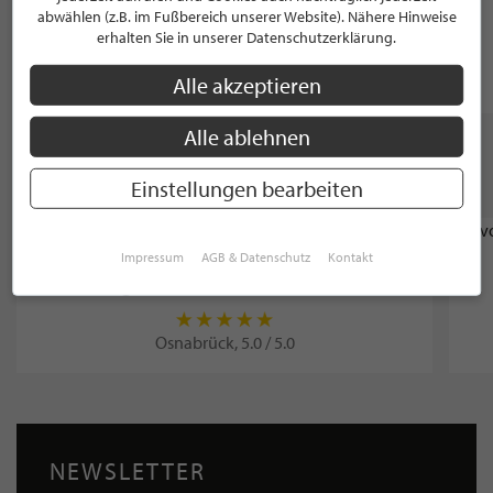
abwählen (z.B. im Fußbereich unserer Website). Nähere Hinweise
Romantik Hotel Walhalla
erhalten Sie in unserer Datenschutzerklärung.
Osnabrück, 5.0 / 5.0
Alle akzeptieren
Alle ablehnen
WEITERE STILPUNKTE AUS "MODE &
Einstellungen bearbeiten
ACCESSOIRES"
OPTIKER
Impressum
AGB & Datenschutz
Kontakt
Auge und Ohr am Nikolaiort
Osnabrück, 5.0 / 5.0
NEWSLETTER