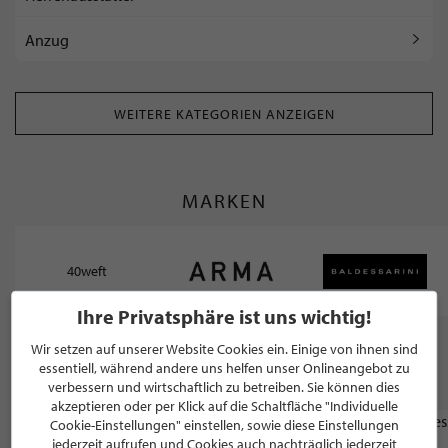
Anzug
WEITERE KATEGORIEN ANZEIGEN
MARKEN
40weft
Ihre Privatsphäre ist uns wichtig!
Wir setzen auf unserer Website Cookies ein. Einige von ihnen sind
WEITERE STILPUNKTE GANZ IN DER NÄHE
essentiell, während andere uns helfen unser Onlineangebot zu
VON "WÜSTHOFF MÄNNERMODE"
verbessern und wirtschaftlich zu betreiben. Sie können dies
akzeptieren oder per Klick auf die Schaltfläche "Individuelle
Cookie-Einstellungen" einstellen, sowie diese Einstellungen
HOTEL
jederzeit aufrufen und Cookies auch nachträglich jederzeit