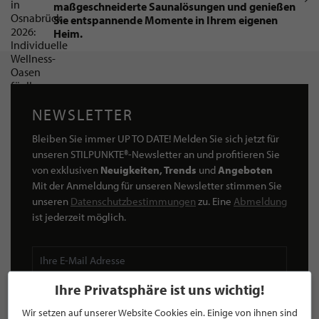
maßgeschneiderte Saunalösungen und genießen
Sie entspannende Momente in Ihrem eigenen
Heim.
NEWSLETTER
Bleiben Sie immer UP TO DATE! Melden Sie sich jetzt für
unseren STILPUNKTE®-Newsletter an und profitieren Sie
von exklusiven
Neuigkeiten, Trends
und
Angeboten
Mit der Anmeldung für unseren Newsletter stimmen Sie
unseren
Datenschutzbestimmungen
zu. Eine
Abmeldung
ist jederzeit möglich.
Ihre Privatsphäre ist uns wichtig!
ANMELDEN
Wir setzen auf unserer Website Cookies ein. Einige von ihnen sind