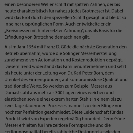
einen besonderen Wellenschliff mit spitzen Zähnen, der bis
heute charakteristisch für nahezu jedes Brotmesser ist. Dabei
wird das Brot durch den speziellen Schliff gesägt und bleibt so
in seiner ursprünglichen Form. Auch entwickelte er ein
„Kreismesser mit hintersetzter Zahnung“, das als Basis für die
Erfindung von Brotschneidemaschinen gilt.
Als im Jahr 1954 mit Franz D. Güde die nächste Generation den
Betrieb übernahm, wurde die Solinger Messerherstellung
zunehmend von Automation und Kostenreduktion geprägt.
Diesem Trend widerstand das Familienunternehmen und setzt
bis heute unter der Leitung von Dr. Karl Peter Born, dem
Urenkel des Firmengründers, auf kompromisslose Qualität und
traditionelle Werte. So werden zum Beispiel Messer aus
Damaststahl aus mehr als 300 Lagen eines weichen und
elastischen sowie eines extrem harten Stahls in einem bis zu
zwei Tage dauernden Prozesses manuell zu einer Klinge von
höchster Perfektion geschmiedet. Diese Leidenschaft für das
Produkt wird von Experten regelmäßig honoriert. Denn Güde-
Messer erhielten für ihre zeitlose Formsprache und die
Fertigungsqualität bereits zahlreiche Designpreise wie den