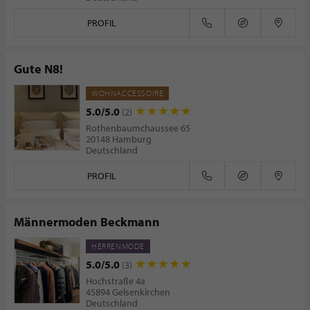
PROFIL
Gute N8!
WOHNACCESSOIRE
5.0/5.0
(2)
Rothenbaumchaussee 65
20148 Hamburg
Deutschland
PROFIL
Männermoden Beckmann
HERRENMODE
5.0/5.0
(3)
Hochstraße 4a
45894 Gelsenkirchen
Deutschland