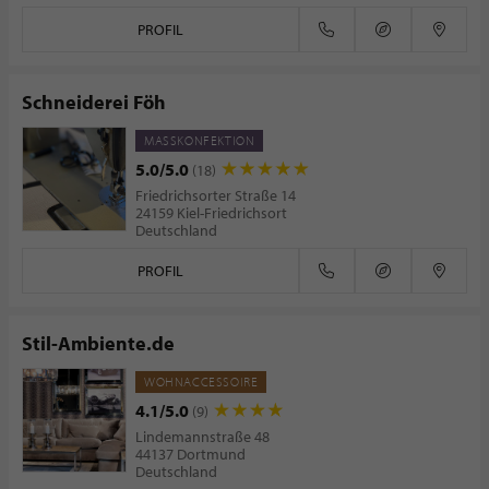
PROFIL
Schneiderei Föh
MASSKONFEKTION
5.0/5.0
(18)
Friedrichsorter Straße 14
24159 Kiel-Friedrichsort
Deutschland
PROFIL
Stil-Ambiente.de
WOHNACCESSOIRE
4.1/5.0
(9)
Lindemannstraße 48
44137 Dortmund
Deutschland