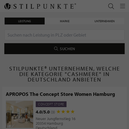
LEISTUNG
MARKE
UNTERNEHMEN
SUCHEN
STILPUNKTE® UNTERNEHMEN, WELCHE
DIE KATEGORIE "CASHMERE" IN
DEUTSCHLAND ANBIETEN
APROPOS The Concept Store Women Hamburg
CONCEPT STORE
4.0/5.0
(3)
Neuer Jungfernstieg 16
20354 Hamburg
Deutschland