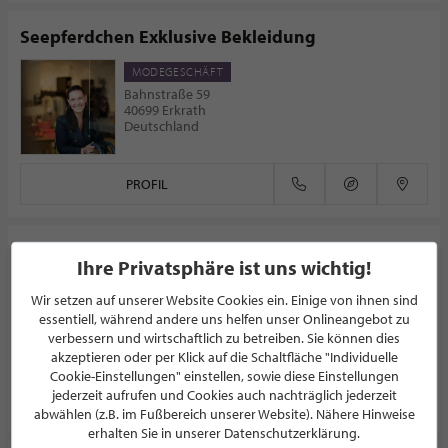
Seepferdchen Exklusive Bekleidung
MODEGESCHÄFT
Bahnstraße 59
40699 Erkrath
Deutschland
PROFIL
Lamm-Pion Ledermoden Inh. Ingrid Schrey
Ihre Privatsphäre ist uns wichtig!
LEDERGESCHÄFT
Wir setzen auf unserer Website Cookies ein. Einige von ihnen sind
Hauptstaße 45
essentiell, während andere uns helfen unser Onlineangebot zu
41236 Mönchengladbach
verbessern und wirtschaftlich zu betreiben. Sie können dies
Deutschland
akzeptieren oder per Klick auf die Schaltfläche "Individuelle
Cookie-Einstellungen" einstellen, sowie diese Einstellungen
jederzeit aufrufen und Cookies auch nachträglich jederzeit
PROFIL
abwählen (z.B. im Fußbereich unserer Website). Nähere Hinweise
erhalten Sie in unserer Datenschutzerklärung.