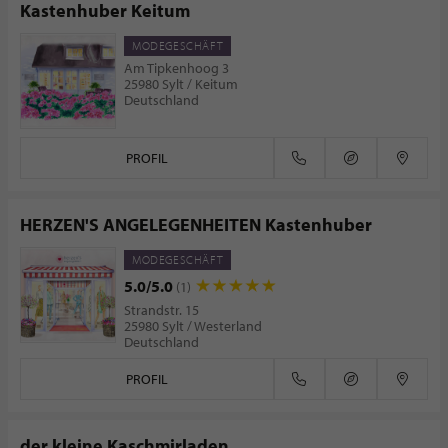
Kastenhuber Keitum
MODEGESCHÄFT
Am Tipkenhoog 3
25980 Sylt / Keitum
Deutschland
PROFIL
HERZEN'S ANGELEGENHEITEN Kastenhuber
MODEGESCHÄFT
5.0/5.0
(1)
Strandstr. 15
25980 Sylt / Westerland
Deutschland
PROFIL
der kleine Kaschmirladen