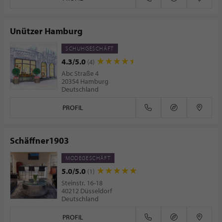
Unützer Hamburg
SCHUHGESCHÄFT
4.3/5.0
(4)
Abc Straße 4
20354 Hamburg
Deutschland
PROFIL
Schäffner1903
MODEGESCHÄFT
5.0/5.0
(1)
Steinstr. 16-18
40212 Düsseldorf
Deutschland
PROFIL