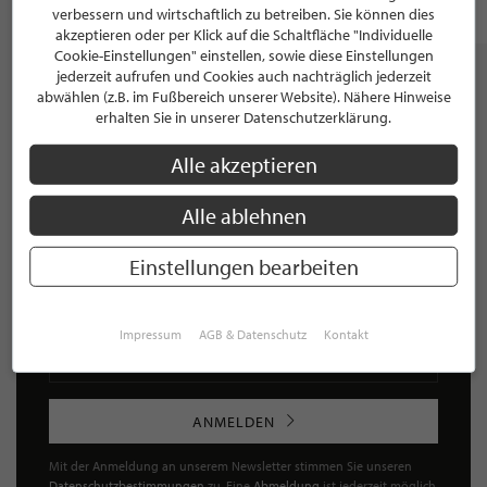
Zürich
verbessern und wirtschaftlich zu betreiben. Sie können dies
akzeptieren oder per Klick auf die Schaltfläche "Individuelle
Cookie-Einstellungen" einstellen, sowie diese Einstellungen
jederzeit aufrufen und Cookies auch nachträglich jederzeit
abwählen (z.B. im Fußbereich unserer Website). Nähere Hinweise
erhalten Sie in unserer Datenschutzerklärung.
NEWSLETTER
Alle akzeptieren
Bleiben Sie immer UP TO DATE! Melden Sie sich jetzt für
unseren STILPUNKTE®-Newsletter an und profitieren Sie
Alle ablehnen
von exklusiven
Neuigkeiten, Trends
und
Angeboten
Mit der Anmeldung für unseren Newsletter stimmen Sie
Einstellungen bearbeiten
unseren
Datenschutzbestimmungen
zu. Eine
Abmeldung
ist jederzeit möglich.
Impressum
AGB & Datenschutz
Kontakt
ANMELDEN
Mit der Anmeldung an unserem Newsletter stimmen Sie unseren
Datenschutzbestimmungen
zu. Eine
Abmeldung
ist jederzeit möglich.