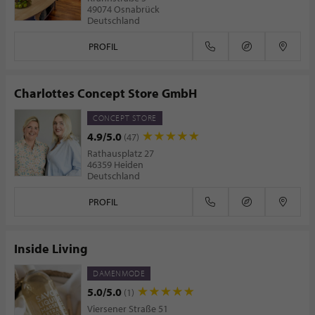
49074 Osnabrück
Deutschland
PROFIL
Charlottes Concept Store GmbH
CONCEPT STORE
4.9/5.0
(47)
Rathausplatz 27
46359 Heiden
Deutschland
PROFIL
Inside Living
DAMENMODE
5.0/5.0
(1)
Viersener Straße 51