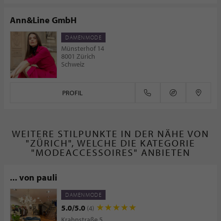
Ann&Line GmbH
DAMENMODE
Münsterhof 14
8001 Zürich
Schweiz
PROFIL
WEITERE STILPUNKTE IN DER NÄHE VON
"ZÜRICH", WELCHE DIE KATEGORIE
"MODEACCESSOIRES" ANBIETEN
... von pauli
DAMENMODE
5.0/5.0
(4)
Krahnstraße 5