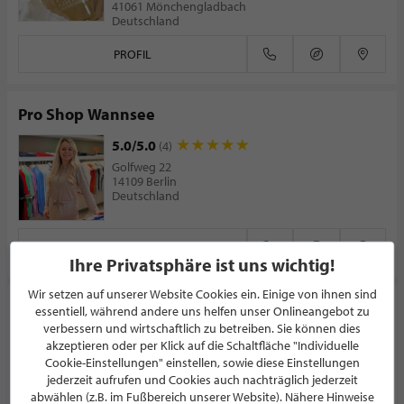
41061 Mönchengladbach
Deutschland
PROFIL
Pro Shop Wannsee
5.0/5.0
(4)
Golfweg 22
14109 Berlin
Deutschland
PROFIL
Ihre Privatsphäre ist uns wichtig!
Wir setzen auf unserer Website Cookies ein. Einige von ihnen sind
VINDUE
essentiell, während andere uns helfen unser Onlineangebot zu
verbessern und wirtschaftlich zu betreiben. Sie können dies
DAMENMODE
akzeptieren oder per Klick auf die Schaltfläche "Individuelle
Schillerplatz 2
Cookie-Einstellungen" einstellen, sowie diese Einstellungen
66111 Saarbrücken
jederzeit aufrufen und Cookies auch nachträglich jederzeit
Deutschland
abwählen (z.B. im Fußbereich unserer Website). Nähere Hinweise