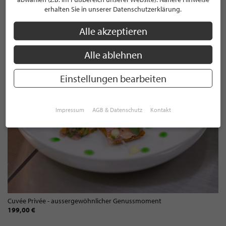
KUPP"
erhalten Sie in unserer Datenschutzerklärung.
Alle akzeptieren
Alle ablehnen
Einstellungen bearbeiten
Impressum
AGB & Datenschutz
Kontakt
Cuvée Privée - aussergewöhnlicher Genussmoment
199,00 €