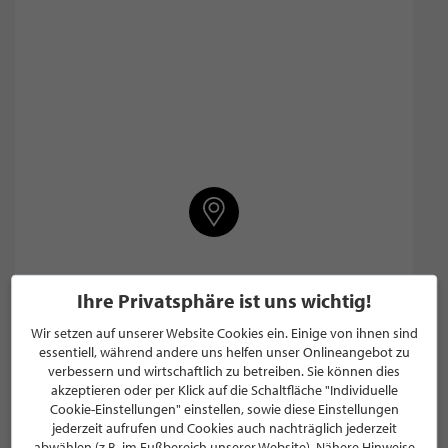
ANGEBOT
Ihre Privatsphäre ist uns wichtig!
Genießertage
Wir setzen auf unserer Website Cookies ein. Einige von ihnen sind
WEINhotel Ayler Kupp
essentiell, während andere uns helfen unser Onlineangebot zu
verbessern und wirtschaftlich zu betreiben. Sie können dies
akzeptieren oder per Klick auf die Schaltfläche "Individuelle
Cookie-Einstellungen" einstellen, sowie diese Einstellungen
jederzeit aufrufen und Cookies auch nachträglich jederzeit
PRODUKTE VON "WEINHOTEL AYLER
abwählen (z.B. im Fußbereich unserer Website). Nähere Hinweise