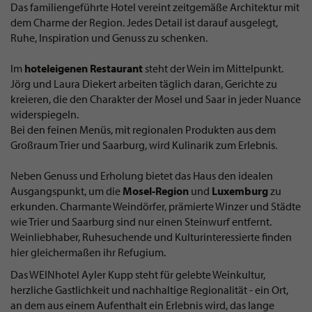
Das familiengeführte Hotel vereint zeitgemäße Architektur mit
dem Charme der Region. Jedes Detail ist darauf ausgelegt,
Ruhe, Inspiration und Genuss zu schenken.
Im
hoteleigenen Restaurant
steht der Wein im Mittelpunkt.
Jörg und Laura Diekert arbeiten täglich daran, Gerichte zu
kreieren, die den Charakter der Mosel und Saar in jeder Nuance
widerspiegeln.
Bei den feinen Menüs, mit regionalen Produkten aus dem
Großraum Trier und Saarburg, wird Kulinarik zum Erlebnis.
Neben Genuss und Erholung bietet das Haus den idealen
Ausgangspunkt, um die
Mosel-Region
und
Luxemburg
zu
erkunden. Charmante Weindörfer, prämierte Winzer und Städte
wie Trier und Saarburg sind nur einen Steinwurf entfernt.
Weinliebhaber, Ruhesuchende und Kulturinteressierte finden
hier gleichermaßen ihr Refugium.
Das WEINhotel Ayler Kupp steht für gelebte Weinkultur,
herzliche Gastlichkeit und nachhaltige Regionalität - ein Ort,
an dem aus einem Aufenthalt ein Erlebnis wird, das lange