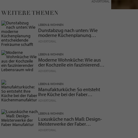
ADVERTORIAL
WEITERE THEMEN
LEBEN & WOHNEN
Dunstabzug nach unten: Wie
moderne Küchenplanung
entscheidende Freiräume schafft
ADVERTORIAL
LEBEN & WOHNEN
Moderne Wohnküche: Wie aus
der Kochzeile ein faszinierender
Lebensraum wird
ADVERTORIAL
LEBEN & WOHNEN
Manufakturküche: So entsteht
Ihre Küche bei der Faber
Küchenmanufaktur
ADVERTORIAL
LEBEN & WOHNEN
Luxusküche nach Maß: Design-
Meisterwerke der Faber
Manufaktur
ADVERTORIAL