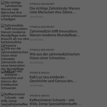
FITNESS & GESUNDHEIT
Die richtige Zahnbürste: Warum
viele Menschen ihre Zähne
unbewusst schädigen
ADVERTORIAL
FITNESS & GESUNDHEIT
Zahnmedizin trifft Innovation:
Warum moderne Mundpflege
mehr braucht als nur eine
ADVERTORIAL
herkömmliche Zahnpasta
FITNESS & GESUNDHEIT
Wie aus der zahnmedizinischen
Vision einer Schweizer
Zahnärztin eine neue Generation
ADVERTORIAL
der Mundpflege entstand
SPEISEN & GENUSS
Kafi Luz neu entdeckt –
Geschichte und Genuss des
Entlebucher Schwarzen
ADVERTORIAL
SPEISEN & GENUSS
Kaffeerösterei Schweiz – wie
Willy Zemp Spezialitätenkaffee