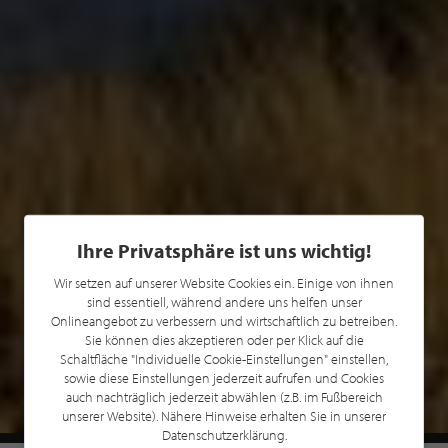
Ihre Privatsphäre ist uns wichtig!
Wir setzen auf unserer Website Cookies ein. Einige von ihnen
sind essentiell, während andere uns helfen unser
Onlineangebot zu verbessern und wirtschaftlich zu betreiben.
Sie können dies akzeptieren oder per Klick auf die
Schaltfläche "Individuelle Cookie-Einstellungen" einstellen,
sowie diese Einstellungen jederzeit aufrufen und Cookies
auch nachträglich jederzeit abwählen (z.B. im Fußbereich
unserer Website). Nähere Hinweise erhalten Sie in unserer
Datenschutzerklärung.