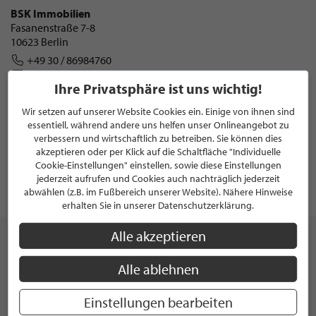
BSK Immobilien
Fasanenstraße 7-8
10623 Berlin
+49 30 / 86984760
info@bsk-immobilien.de
Ihre Privatsphäre ist uns wichtig!
https://www.bsk-immobilien.de/
Wir setzen auf unserer Website Cookies ein. Einige von ihnen sind
UNTERNEHMENSPROFIL
essentiell, während andere uns helfen unser Onlineangebot zu
verbessern und wirtschaftlich zu betreiben. Sie können dies
akzeptieren oder per Klick auf die Schaltfläche "Individuelle
Cookie-Einstellungen" einstellen, sowie diese Einstellungen
jederzeit aufrufen und Cookies auch nachträglich jederzeit
von Christina Brinkmann
abwählen (z.B. im Fußbereich unserer Website). Nähere Hinweise
Veröffentlicht am 18. Mai 2026
erhalten Sie in unserer Datenschutzerklärung.
Alle akzeptieren
Alle ablehnen
Einstellungen bearbeiten
HINTERLASSEN SIE IHREN KOMMENTAR