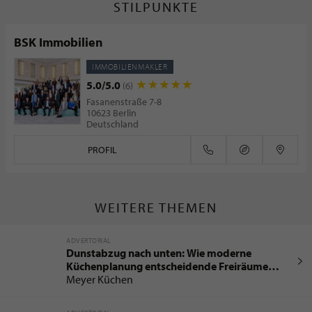
STILPUNKTE
BSK Immobilien
IMMOBILIENMAKLER
5.0/5.0
(6)
Fasanenstraße 7-8
10623 Berlin
Deutschland
PROFIL
WEITERE THEMEN
ADVERTORIAL
Dunstabzug nach unten: Wie moderne
Küchenplanung entscheidende Freiräume
schafft
Meyer Küchen