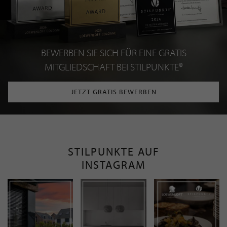
Mode & Accessoires
Reise & Urlaub
Schmuck & Uhren
Schönheit & Wohlbefinden
Speisen & Genuss
Sport & Freizeit
NEWSLETTER
Bleiben Sie immer UP TO DATE! Melden Sie sich jetzt für
unseren STILPUNKTE®-Newsletter an und profitieren Sie
von exklusiven
Neuigkeiten, Trends
und
Angeboten
Mit der Anmeldung für unseren Newsletter stimmen Sie