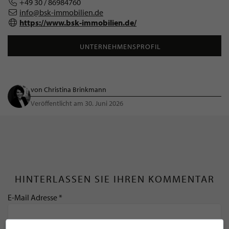
+49 30 / 86984760
info@bsk-immobilien.de
https://www.bsk-immobilien.de/
UNTERNEHMENSPROFIL
von Christina Brinkmann
Veröffentlicht am 30. Juni 2026
HINTERLASSEN SIE IHREN KOMMENTAR
E-Mail Adresse *