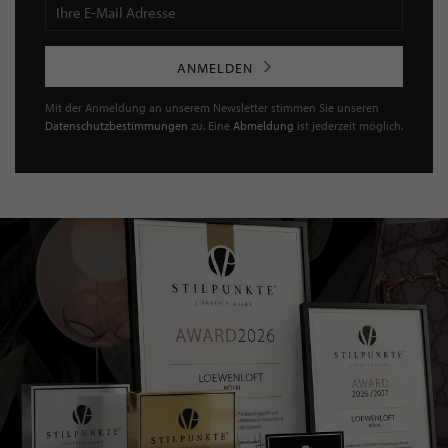
THEMENBEREICHE
Auto & Mobiles
Beratung & Dienstleistung
Fitness & Gesundheit
Hotelempfehlungen
Kunst & Galerien
Leben & Wohnen