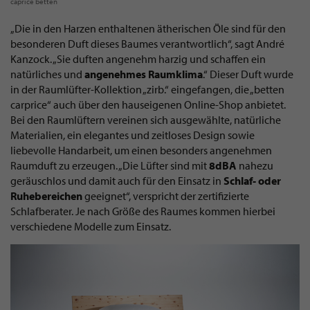
caprice betten
„Die in den Harzen enthaltenen ätherischen Öle sind für den
besonderen Duft dieses Baumes verantwortlich“, sagt André
Kanzock. „Sie duften angenehm harzig und schaffen ein
natürliches und
angenehmes Raumklima
.“ Dieser Duft wurde
in der Raumlüfter-Kollektion „zirb.“ eingefangen, die „betten
carprice“ auch über den hauseigenen Online-Shop anbietet.
Bei den Raumlüftern vereinen sich ausgewählte, natürliche
Materialien, ein elegantes und zeitloses Design sowie
liebevolle Handarbeit, um einen besonders angenehmen
Raumduft zu erzeugen. „Die Lüfter sind mit
8dBA
nahezu
geräuschlos und damit auch für den Einsatz in
Schlaf- oder
Ruhebereichen
geeignet“, verspricht der zertifizierte
Schlafberater. Je nach Größe des Raumes kommen hierbei
verschiedene Modelle zum Einsatz.