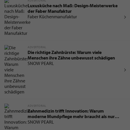
ADVERTORIAL
Luxusküche nach Maß: Design-Meisterwerke
der Faber Manufaktur
Faber Küchenmanufaktur
ADVERTORIAL
Die richtige Zahnbürste: Warum viele
Menschen ihre Zähne unbewusst schädigen
SNOW PEARL
ADVERTORIAL
Zahnmedizin trifft Innovation: Warum
moderne Mundpflege mehr braucht als nur
eine herkömmliche Zahnpasta
SNOW PEARL