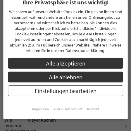
Ihre Privatsphäre ist uns wichtig!
STILPUNKTE
Wir setzen auf unserer Website Cookies ein. Einige von ihnen sind
essentiell, während andere uns helfen unser Onlineangebot zu
caprice betten
verbessern und wirtschaftlich zu betreiben. Sie können dies
akzeptieren oder per Klick auf die Schaltfläche "Individuelle
BETTENSTUDIO
Cookie-Einstellungen" einstellen, sowie diese Einstellungen
5.0/5.0
(4)
jederzeit aufrufen und Cookies auch nachträglich jederzeit
abwählen (z.B. im Fußbereich unserer Website). Nähere Hinweise
Schönower Straße 106
16341 Panketal
erhalten Sie in unserer Datenschutzerklärung.
Deutschland
Alle akzeptieren
PROFIL
Alle ablehnen
WEITERE THEMEN
Einstellungen bearbeiten
ADVERTORIAL
Dunstabzug nach unten: Wie moderne
Impressum
AGB & Datenschutz
Kontakt
Küchenplanung entscheidende Freiräume
schafft
Meyer Küchen