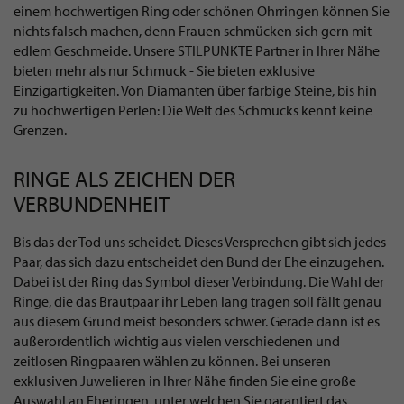
einem hochwertigen Ring oder schönen Ohrringen können Sie
nichts falsch machen, denn Frauen schmücken sich gern mit
edlem Geschmeide. Unsere STILPUNKTE Partner in Ihrer Nähe
bieten mehr als nur Schmuck - Sie bieten exklusive
Einzigartigkeiten. Von Diamanten über farbige Steine, bis hin
zu hochwertigen Perlen: Die Welt des Schmucks kennt keine
Grenzen.
RINGE ALS ZEICHEN DER
VERBUNDENHEIT
Bis das der Tod uns scheidet. Dieses Versprechen gibt sich jedes
Paar, das sich dazu entscheidet den Bund der Ehe einzugehen.
Dabei ist der Ring das Symbol dieser Verbindung. Die Wahl der
Ringe, die das Brautpaar ihr Leben lang tragen soll fällt genau
aus diesem Grund meist besonders schwer. Gerade dann ist es
außerordentlich wichtig aus vielen verschiedenen und
zeitlosen Ringpaaren wählen zu können. Bei unseren
exklusiven Juwelieren in Ihrer Nähe finden Sie eine große
Auswahl an Eheringen, unter welchen Sie garantiert das