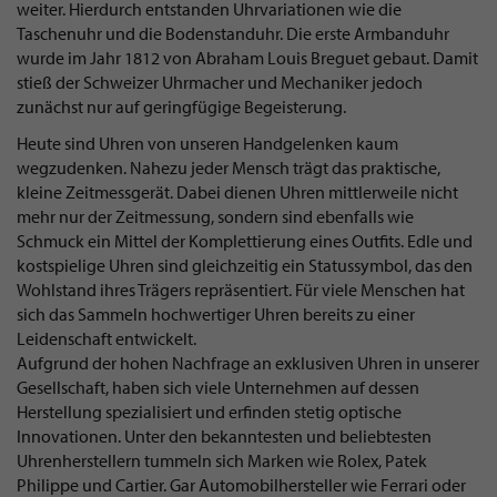
weiter. Hierdurch entstanden Uhrvariationen wie die
Taschenuhr und die Bodenstanduhr. Die erste Armbanduhr
wurde im Jahr 1812 von Abraham Louis Breguet gebaut. Damit
stieß der Schweizer Uhrmacher und Mechaniker jedoch
zunächst nur auf geringfügige Begeisterung.
Heute sind Uhren von unseren Handgelenken kaum
wegzudenken. Nahezu jeder Mensch trägt das praktische,
kleine Zeitmessgerät. Dabei dienen Uhren mittlerweile nicht
mehr nur der Zeitmessung, sondern sind ebenfalls wie
Schmuck ein Mittel der Komplettierung eines Outfits. Edle und
kostspielige Uhren sind gleichzeitig ein Statussymbol, das den
Wohlstand ihres Trägers repräsentiert. Für viele Menschen hat
sich das Sammeln hochwertiger Uhren bereits zu einer
Leidenschaft entwickelt.
Aufgrund der hohen Nachfrage an exklusiven Uhren in unserer
Gesellschaft, haben sich viele Unternehmen auf dessen
Herstellung spezialisiert und erfinden stetig optische
Innovationen. Unter den bekanntesten und beliebtesten
Uhrenherstellern tummeln sich Marken wie Rolex, Patek
Philippe und Cartier. Gar Automobilhersteller wie Ferrari oder