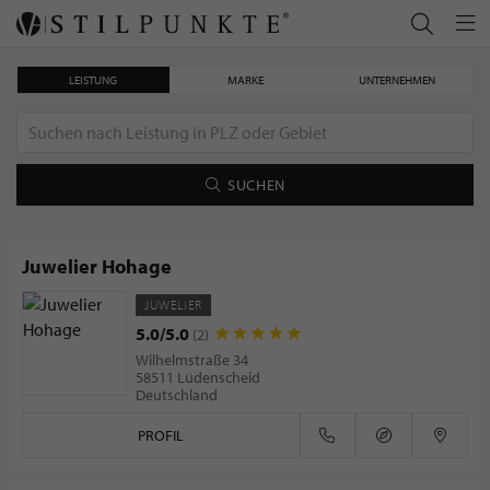
LEISTUNG
MARKE
UNTERNEHMEN
SUCHEN
Juwelier Hohage
JUWELIER
Patek Philippe: Streben nach Perfektion
5.0/5.0
(2)
Wilhelmstraße 34
58511 Lüdenscheid
Deutschland
PROFIL