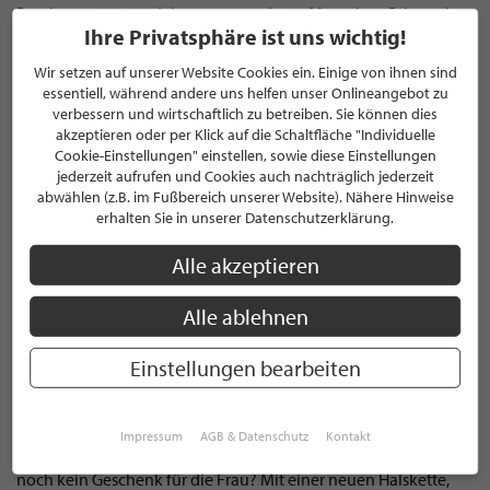
Bereits vor 100.000 Jahren verwendeten Menschen Schmuck
Ihre Privatsphäre ist uns wichtig!
dazu, ihren Körper zu verzieren. Damals jedoch dienten noch
keine Diamanten und hochwertige Steine, sondern Muscheln
Wir setzen auf unserer Website Cookies ein. Einige von ihnen sind
oder Tierzähne als Mittel zum Zweck. Als in der vorchristlichen
essentiell, während andere uns helfen unser Onlineangebot zu
Zeit die Möglichkeiten der Verarbeitung von Kupfer und
verbessern und wirtschaftlich zu betreiben. Sie können dies
Bronze entdeckt wurden, machte die Schmuckherstellung
akzeptieren oder per Klick auf die Schaltfläche "Individuelle
Cookie-Einstellungen" einstellen, sowie diese Einstellungen
einen großen Schritt nach vorne. Von da an Entwickelte sie sich
jederzeit aufrufen und Cookies auch nachträglich jederzeit
stetig weiter und immer neue Möglichkeiten wurden entdeckt
abwählen (z.B. im Fußbereich unserer Website). Nähere Hinweise
und umgesetzt. Immer unterschiedlichere und hochwertigere
erhalten Sie in unserer Datenschutzerklärung.
Materialien wurden verwendet, um den Körper von Frau und
Mann zu verzieren. Dies machte die Schmuckindustrie zu dem
Alle akzeptieren
was sie heute ist: Ein Wirtschaftszweig der für jeden Geschmack
das passende Schmuckstück bereithält. Die Vielfalt der
Alle ablehnen
Schmuckherstellung können Sie durch den Besuch unserer
STILPUNKTE Partner in Ihrer Nähe erleben.
Einstellungen bearbeiten
DIAMONDS ARE A GIRLS BEST FRIEND
Impressum
AGB & Datenschutz
Kontakt
Der Hochzeitstag oder der Geburtstag steht an und Sie haben
noch kein Geschenk für die Frau? Mit einer neuen Halskette,