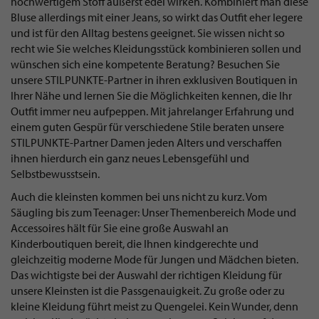
hochwertigem Stoff äußerst edel wirken. Kombiniert man diese
Bluse allerdings mit einer Jeans, so wirkt das Outfit eher legere
und ist für den Alltag bestens geeignet. Sie wissen nicht so
recht wie Sie welches Kleidungsstück kombinieren sollen und
wünschen sich eine kompetente Beratung? Besuchen Sie
unsere STILPUNKTE-Partner in ihren exklusiven Boutiquen in
Ihrer Nähe und lernen Sie die Möglichkeiten kennen, die Ihr
Outfit immer neu aufpeppen. Mit jahrelanger Erfahrung und
einem guten Gespür für verschiedene Stile beraten unsere
STILPUNKTE-Partner Damen jeden Alters und verschaffen
ihnen hierdurch ein ganz neues Lebensgefühl und
Selbstbewusstsein.
Auch die kleinsten kommen bei uns nicht zu kurz. Vom
Säugling bis zum Teenager: Unser Themenbereich Mode und
Accessoires hält für Sie eine große Auswahl an
Kinderboutiquen bereit, die Ihnen kindgerechte und
gleichzeitig moderne Mode für Jungen und Mädchen bieten.
Das wichtigste bei der Auswahl der richtigen Kleidung für
unsere Kleinsten ist die Passgenauigkeit. Zu große oder zu
kleine Kleidung führt meist zu Quengelei. Kein Wunder, denn