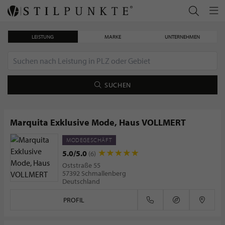
LEISTUNG
MARKE
UNTERNEHMEN
SUCHEN
Marquita Exklusive Mode, Haus VOLLMERT
MODEGESCHÄFT
Sehnsucht nach Sommer: Trends & Tipps
5.0/5.0
(6)
Oststraße 55
57392 Schmallenberg
Deutschland
PROFIL