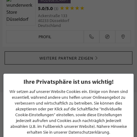
MODEGESCHÄFT
5.0/5.0
(3)
Ackerstraße 133
40233 Düsseldorf
Deutschland
PROFIL
WEITERE PARTNER ZEIGEN
Ihre Privatsphäre ist uns wichtig!
MODE & ACCESSOIRES
Wir setzen auf unserer Website Cookies ein. Einige von ihnen sind
essentiell, während andere uns helfen unser Onlineangebot zu
verbessern und wirtschaftlich zu betreiben. Sie können dies
Unsere Kleidung spiegelt unseren Charakter wieder und gibt
akzeptieren oder per Klick auf die Schaltfläche "Individuelle
uns die Möglichkeit einen Teil unserer Persönlichkeit nach
Cookie-Einstellungen" einstellen, sowie diese Einstellungen
außen zu tragen. Sie lässt uns Freiraum zur Entfaltung und
jederzeit aufrufen und Cookies auch nachträglich jederzeit
stärkt unser Selbstbewusstsein. Insbesondere in der heutigen,
abwählen (z.B. im Fußbereich unserer Website). Nähere Hinweise
schnelllebigen Zeit ist das äußere Erscheinungsbild so wichtig
erhalten Sie in unserer Datenschutzerklärung.