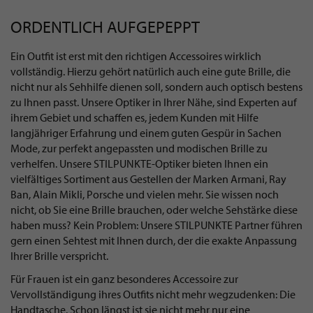
ORDENTLICH AUFGEPEPPT
Ein Outfit ist erst mit den richtigen Accessoires wirklich
vollständig. Hierzu gehört natürlich auch eine gute Brille, die
nicht nur als Sehhilfe dienen soll, sondern auch optisch bestens
zu Ihnen passt. Unsere Optiker in Ihrer Nähe, sind Experten auf
ihrem Gebiet und schaffen es, jedem Kunden mit Hilfe
langjähriger Erfahrung und einem guten Gespür in Sachen
Mode, zur perfekt angepassten und modischen Brille zu
verhelfen. Unsere STILPUNKTE-Optiker bieten Ihnen ein
vielfältiges Sortiment aus Gestellen der Marken Armani, Ray
Ban, Alain Mikli, Porsche und vielen mehr. Sie wissen noch
nicht, ob Sie eine Brille brauchen, oder welche Sehstärke diese
haben muss? Kein Problem: Unsere STILPUNKTE Partner führen
gern einen Sehtest mit Ihnen durch, der die exakte Anpassung
Ihrer Brille verspricht.
Für Frauen ist ein ganz besonderes Accessoire zur
Vervollständigung ihres Outfits nicht mehr wegzudenken: Die
Handtasche. Schon längst ist sie nicht mehr nur eine