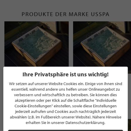
PRODUKTE DER MARKE USSPA
Ihre Privatsphäre ist uns wichtig!
Persea iN - Outdoor Whirlpool
Persea iN - Outdoor Whirlpool
24980.00€
24980.00€
Wir setzen auf unserer Website Cookies ein. Einige von ihnen sind
essentiell, während andere uns helfen unser Onlineangebot zu
verbessern und wirtschaftlich zu betreiben. Sie können dies
akzeptieren oder per Klick auf die Schaltfläche "Individuelle
WEITERE PRODUKTE VON WHIRLPOOL
Cookie-Einstellungen" einstellen, sowie diese Einstellungen
CENTER GMBH
jederzeit aufrufen und Cookies auch nachträglich jederzeit
abwählen (z.B. im Fußbereich unserer Website). Nähere Hinweise
erhalten Sie in unserer Datenschutzerklärung.