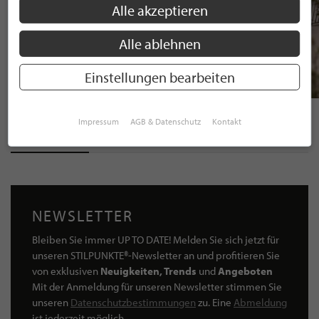
Alle akzeptieren
Alle ablehnen
Einstellungen bearbeiten
AUREA 4 - Outdoor Whirlpool
AUREA 6 - Outdoor Whirlpool
20980.00€
23980.00€
Impressum
AGB & Datenschutz
Kontakt
NEWSLETTER
Bleiben Sie immer UP TO DATE! Melden Sie sich jetzt für
unseren STILPUNKTE®-Newsletter an und profitieren Sie
von exklusiven
Neuigkeiten, Trends
und
Angeboten
Mit der Anmeldung für unseren Newsletter stimmen Sie
unseren
Datenschutzbestimmungen
zu. Eine
Abmeldung
ist jederzeit möglich.