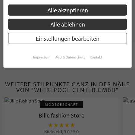
WEITERE KATEGORIEN ANZEIGEN
Alle akzeptieren
Alle ablehnen
MARKEN
Einstellungen bearbeiten
Dundalk Leisurecraft
Impressum
AGB & Datenschutz
Kontakt
WEITERE STILPUNKTE GANZ IN DER NÄHE
VON "WHIRLPOOL CENTER GMBH"
MODEGESCHÄFT
Bille fashion Store
Bielefeld, 5.0 / 5.0