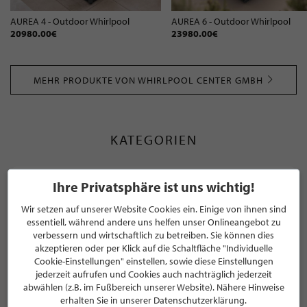
AUREA 4 - Outdoor Whirlpool
AUREA 6 - Outdoor Whirlpool
20980.00€
23980.00€
MEHR PRODUKTE VON WHIRLPOOL CENTER GMBH
KATEGORIEN
Whirlpool
Ihre Privatsphäre ist uns wichtig!
Wir setzen auf unserer Website Cookies ein. Einige von ihnen sind
Gartensauna
essentiell, während andere uns helfen unser Onlineangebot zu
verbessern und wirtschaftlich zu betreiben. Sie können dies
Hydromassage
akzeptieren oder per Klick auf die Schaltfläche "Individuelle
Cookie-Einstellungen" einstellen, sowie diese Einstellungen
Infrarotkabine
jederzeit aufrufen und Cookies auch nachträglich jederzeit
abwählen (z.B. im Fußbereich unserer Website). Nähere Hinweise
erhalten Sie in unserer Datenschutzerklärung.