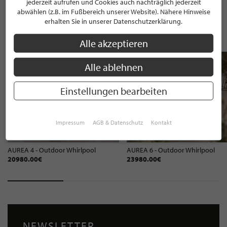
jederzeit aufrufen und Cookies auch nachträglich jederzeit
abwählen (z.B. im Fußbereich unserer Website). Nähere Hinweise
erhalten Sie in unserer Datenschutzerklärung.
WEITERE PRODUKTE VON WHIRLPOOL
CENTER GMBH
Alle akzeptieren
Alle ablehnen
Einstellungen bearbeiten
Impressum
AGB & Datenschutz
Kontakt
AUREA 4 - Outdoor Whirlpool
AUREA 6 - Outdoor Whirlpool
20980.00€
23980.00€
NEWSLETTER