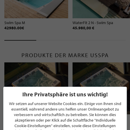
Swim Spa M
WaterFit 2 N - Swim Spa
42980.00€
45.980,00 €
PRODUKTE DER MARKE USSPA
Ihre Privatsphäre ist uns wichtig!
Wir setzen auf unserer Website Cookies ein. Einige von ihnen sind
essentiell, während andere uns helfen unser Onlineangebot zu
verbessern und wirtschaftlich zu betreiben. Sie können dies
Persea iN - Outdoor Whirlpool
Persea iN - Outdoor Whirlpool
akzeptieren oder per Klick auf die Schaltfläche "Individuelle
24980.00€
24980.00€
Cookie-Einstellungen" einstellen, sowie diese Einstellungen