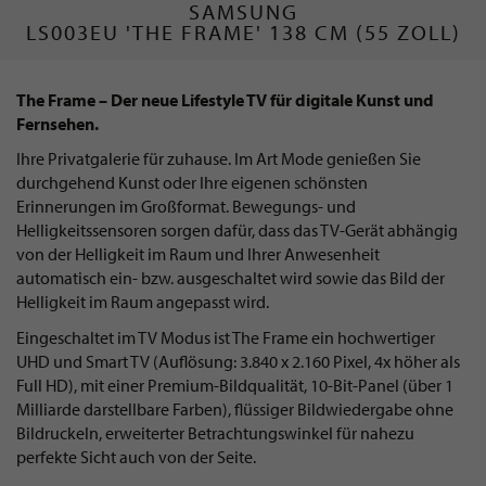
SAMSUNG
LS003EU 'THE FRAME' 138 CM (55 ZOLL)
The Frame – Der neue Lifestyle TV für digitale Kunst und
Fernsehen.
Ihre Privatgalerie für zuhause. Im Art Mode genießen Sie
durchgehend Kunst oder Ihre eigenen schönsten
Erinnerungen im Großformat. Bewegungs- und
Helligkeitssensoren sorgen dafür, dass das TV-Gerät abhängig
von der Helligkeit im Raum und Ihrer Anwesenheit
automatisch ein- bzw. ausgeschaltet wird sowie das Bild der
Helligkeit im Raum angepasst wird.
Eingeschaltet im TV Modus ist The Frame ein hochwertiger
UHD und Smart TV (Auflösung: 3.840 x 2.160 Pixel, 4x höher als
Full HD), mit einer Premium-Bildqualität, 10-Bit-Panel (über 1
Milliarde darstellbare Farben), flüssiger Bildwiedergabe ohne
Bildruckeln, erweiterter Betrachtungswinkel für nahezu
perfekte Sicht auch von der Seite.