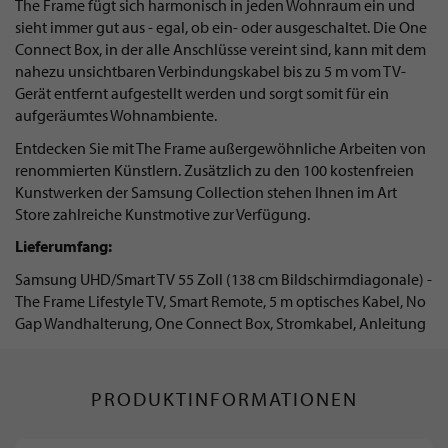
The Frame fügt sich harmonisch in jeden Wohnraum ein und
sieht immer gut aus - egal, ob ein- oder ausgeschaltet. Die One
Connect Box, in der alle Anschlüsse vereint sind, kann mit dem
nahezu unsichtbaren Verbindungskabel bis zu 5 m vom TV-
Gerät entfernt aufgestellt werden und sorgt somit für ein
aufgeräumtes Wohnambiente.
Entdecken Sie mit The Frame außergewöhnliche Arbeiten von
renommierten Künstlern. Zusätzlich zu den 100 kostenfreien
Kunstwerken der Samsung Collection stehen Ihnen im Art
Store zahlreiche Kunstmotive zur Verfügung.
Lieferumfang:
Samsung UHD/Smart TV 55 Zoll (138 cm Bildschirmdiagonale) -
The Frame Lifestyle TV, Smart Remote, 5 m optisches Kabel, No
Gap Wandhalterung, One Connect Box, Stromkabel, Anleitung
PRODUKTINFORMATIONEN