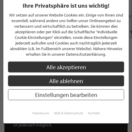
Ihre Privatsphäre ist uns wichtig!
Wir setzen auf unserer Website Cookies ein. Einige von ihnen sind
essentiell, während andere uns helfen unser Onlineangebot zu
verbessern und wirtschaftlich zu betreiben. Sie können dies
akzeptieren oder per Klick auf die Schaltfläche "Individuelle
Cookie-Einstellungen" einstellen, sowie diese Einstellungen
jederzeit aufrufen und Cookies auch nachträglich jederzeit
804 D3
Aida II
8.990,00 €
100.000,00 €
abwählen (z.B. im Fußbereich unserer Website). Nähere Hinweise
erhalten Sie in unserer Datenschutzerklärung.
Alle akzeptieren
Alle ablehnen
NEWSLETTER
Bleiben Sie immer UP TO DATE! Melden Sie sich jetzt für
Einstellungen bearbeiten
unseren STILPUNKTE®-Newsletter an und profitieren Sie
von exklusiven
Neuigkeiten, Trends
und
Angeboten
Mit der Anmeldung für unseren Newsletter stimmen Sie
Impressum
AGB & Datenschutz
Kontakt
unseren
Datenschutzbestimmungen
zu. Eine
Abmeldung
ist jederzeit möglich.