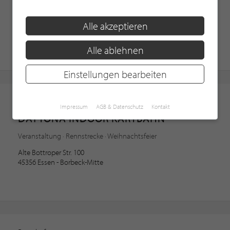
Entdeckungen für Gourmets · Golf · Kunst
Meisenweg 3
Alle akzeptieren
53604 Bad Honnef
Alle ablehnen
Einstellungen bearbeiten
Kartbahn
Impressum
AGB & Datenschutz
Kontakt
DAYTONA INDOOR KARTBAHN
Veranstaltung · Rennstrecke · Weihnachtsfeier
Alte Bottroper Str. 100
45356 Essen - Borbeck-Mitte