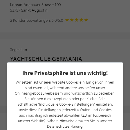
Konrad-Adenauer-Strasse 100
53757 Sankt Augustin
2 Kundenbewertungen, 5.0/5.0
Segelclub
YACHTSCHULE GERMANIA
Boot · Bootsführerschein · Bootssport
Ihre Privatsphäre ist uns wichtig!
Oberländer Ufer 1
Wir setzen auf unserer Website Cookies ein. Einige von ihnen
50968 Köln
sind essentiell, während andere uns helfen unser
Onlineangebot zu verbessern und wirtschaftlich zu betreiben.
Sie können dies akzeptieren oder per Klick auf die
Schaltfläche "Individuelle Cookie-Einstellungen" einstellen,
sowie diese Einstellungen jederzeit aufrufen und Cookies
auch nachträglich jederzeit abwählen (z.B. im Fußbereich
unserer Website). Nähere Hinweise erhalten Sie in unserer
RHEINISCHE RIVIERA
Datenschutzerklärung.