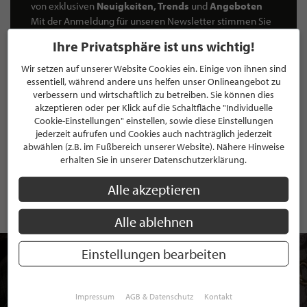
von exklusiven
Neuigkeiten, Trends
und
Angeboten
Mit der Anmeldung für unseren Newsletter stimmen Sie
unseren
Datenschutzbestimmungen
zu. Eine
Abmeldung
Ihre Privatsphäre ist uns wichtig!
ist jederzeit möglich.
Wir setzen auf unserer Website Cookies ein. Einige von ihnen sind
essentiell, während andere uns helfen unser Onlineangebot zu
verbessern und wirtschaftlich zu betreiben. Sie können dies
akzeptieren oder per Klick auf die Schaltfläche "Individuelle
Cookie-Einstellungen" einstellen, sowie diese Einstellungen
ANMELDEN
jederzeit aufrufen und Cookies auch nachträglich jederzeit
abwählen (z.B. im Fußbereich unserer Website). Nähere Hinweise
Mit der Anmeldung an unserem Newsletter stimmen Sie unseren
erhalten Sie in unserer Datenschutzerklärung.
Datenschutzbestimmungen
zu. Eine
Abmeldung
ist jederzeit möglich.
Alle akzeptieren
Alle ablehnen
Einstellungen bearbeiten
Impressum
AGB & Datenschutz
Kontakt