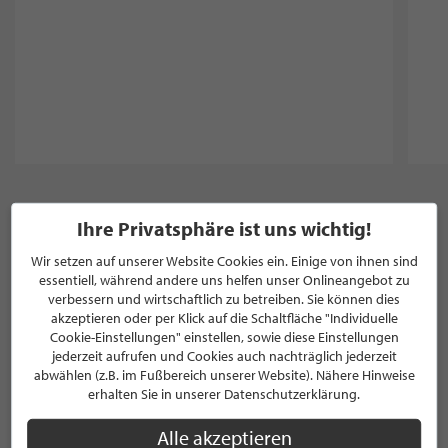
Ihre Privatsphäre ist uns wichtig!
NEWSLETTER
Wir setzen auf unserer Website Cookies ein. Einige von ihnen sind
essentiell, während andere uns helfen unser Onlineangebot zu
Bleiben Sie immer UP TO DATE! Melden Sie sich jetzt für
verbessern und wirtschaftlich zu betreiben. Sie können dies
unseren STILPUNKTE®-Newsletter an und profitieren Sie
akzeptieren oder per Klick auf die Schaltfläche "Individuelle
von exklusiven
Neuigkeiten, Trends
und
Angeboten
Cookie-Einstellungen" einstellen, sowie diese Einstellungen
Mit der Anmeldung für unseren Newsletter stimmen Sie
jederzeit aufrufen und Cookies auch nachträglich jederzeit
unseren
Datenschutzbestimmungen
zu. Eine
Abmeldung
abwählen (z.B. im Fußbereich unserer Website). Nähere Hinweise
erhalten Sie in unserer Datenschutzerklärung.
ist jederzeit möglich.
Alle akzeptieren