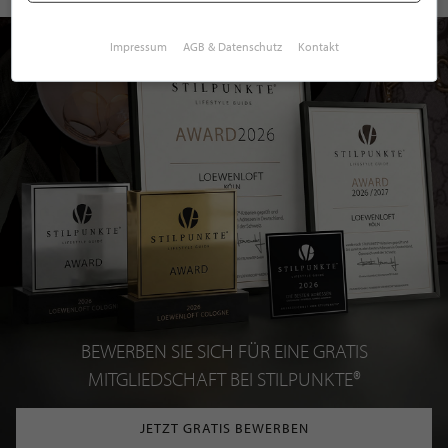
Impressum
AGB & Datenschutz
Kontakt
BEWERBEN SIE SICH FÜR EINE GRATIS
MITGLIEDSCHAFT BEI STILPUNKTE®
JETZT GRATIS BEWERBEN