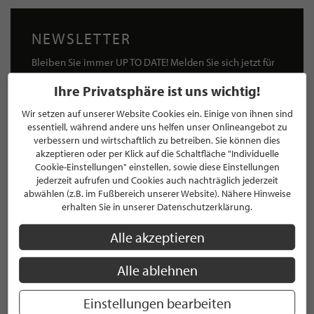
NEWSLETTER
Bleiben Sie immer UP TO DATE! Melden Sie sich jetzt für
unseren STILPUNKTE®-Newsletter an und profitieren Sie
Ihre Privatsphäre ist uns wichtig!
von exklusiven
Neuigkeiten, Trends
und
Angeboten
Mit der Anmeldung für unseren Newsletter stimmen Sie
Wir setzen auf unserer Website Cookies ein. Einige von ihnen sind
unseren
Datenschutzbestimmungen
zu. Eine
Abmeldung
essentiell, während andere uns helfen unser Onlineangebot zu
ist jederzeit möglich.
verbessern und wirtschaftlich zu betreiben. Sie können dies
akzeptieren oder per Klick auf die Schaltfläche "Individuelle
Cookie-Einstellungen" einstellen, sowie diese Einstellungen
jederzeit aufrufen und Cookies auch nachträglich jederzeit
abwählen (z.B. im Fußbereich unserer Website). Nähere Hinweise
erhalten Sie in unserer Datenschutzerklärung.
ANMELDEN
Alle akzeptieren
Mit der Anmeldung an unserem Newsletter stimmen Sie unseren
Datenschutzbestimmungen
zu. Eine
Abmeldung
ist jederzeit möglich.
Alle ablehnen
Einstellungen bearbeiten