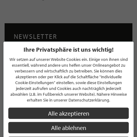
NEWSLETTER
Bleiben Sie immer UP TO DATE! Melden Sie sich jetzt für
Ihre Privatsphäre ist uns wichtig!
unseren STILPUNKTE®-Newsletter an und profitieren Sie
Wir setzen auf unserer Website Cookies ein. Einige von ihnen sind
von exklusiven
Neuigkeiten, Trends
und
Angeboten
essentiell, während andere uns helfen unser Onlineangebot zu
Mit der Anmeldung für unseren Newsletter stimmen Sie
verbessern und wirtschaftlich zu betreiben. Sie können dies
unseren
Datenschutzbestimmungen
zu. Eine
Abmeldung
akzeptieren oder per Klick auf die Schaltfläche "Individuelle
ist jederzeit möglich.
Cookie-Einstellungen" einstellen, sowie diese Einstellungen
jederzeit aufrufen und Cookies auch nachträglich jederzeit
abwählen (z.B. im Fußbereich unserer Website). Nähere Hinweise
erhalten Sie in unserer Datenschutzerklärung.
Alle akzeptieren
ANMELDEN
Alle ablehnen
Mit der Anmeldung an unserem Newsletter stimmen Sie unseren
Datenschutzbestimmungen
zu. Eine
Abmeldung
ist jederzeit möglich.